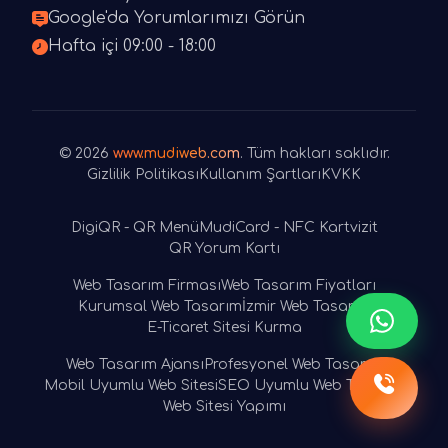
Google'da Yorumlarımızı Görün
Hafta içi 09:00 - 18:00
© 2026
www.mudiweb.com
. Tüm hakları saklıdır.
Gizlilik Politikası
Kullanım Şartları
KVKK
DigiQR - QR Menü
MudiCard - NFC Kartvizit
QR Yorum Kartı
Web Tasarım Firması
Web Tasarım Fiyatları
Kurumsal Web Tasarım
İzmir Web Tasarım
E-Ticaret Sitesi Kurma
Web Tasarım Ajansı
Profesyonel Web Tasarım
Mobil Uyumlu Web Sitesi
SEO Uyumlu Web Tasarım
Web Sitesi Yapımı