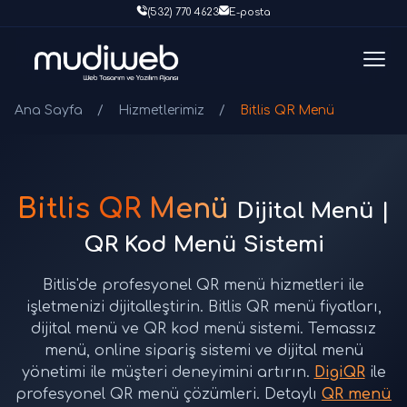
(532) 770 4623
E-posta
Ana Sayfa
/
Hizmetlerimiz
/
Bitlis QR Menü
Bitlis QR Menü
Dijital Menü |
QR Kod Menü Sistemi
Bitlis'de profesyonel QR menü hizmetleri ile
işletmenizi dijitalleştirin. Bitlis QR menü fiyatları,
dijital menü ve QR kod menü sistemi. Temassız
menü, online sipariş sistemi ve dijital menü
yönetimi ile müşteri deneyimini artırın.
DigiQR
ile
profesyonel QR menü çözümleri. Detaylı
QR menü