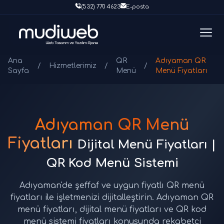
(532) 770 4623
E-posta
Ana
QR
Adıyaman QR
/
Hizmetlerimiz
/
/
Sayfa
Menü
Menü Fiyatları
Adıyaman QR Menü
Fiyatları
Dijital Menü Fiyatları |
QR Kod Menü Sistemi
Adıyaman'de şeffaf ve uygun fiyatlı QR menü
fiyatları ile işletmenizi dijitalleştirin. Adıyaman QR
menü fiyatları, dijital menü fiyatları ve QR kod
menü sistemi fiyatları konusunda rekabetçi