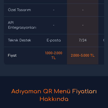
Özel Tasarım
-
-
API
-
-
Entegrasyonları
Teknik Destek
E-posta
7/24
Öz
1.000-2.000
Fiyat
2.000-5.000 TL
5.
TL
Adıyaman QR Menü Fiyatları
Hakkında