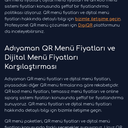
QR menü fiyatları, dijital menü fiyatları ve QR kod menü
sistemi fiyatları konusunda şeffaf bir fiyatlandırma
politikası izliyoruz. QR menü fiyatları ve dijital menü
fiyatları hakkında detaylı bilgi için
bizimle iletişime geçin
.
Profesyonel QR menü çözümleri için
DigiQR
platformunu
da inceleyebilirsiniz.
Adıyaman QR Menü Fiyatları ve
Dijital Menü Fiyatları
Karşılaştırması
Adıyaman QR menü fiyatları ve dijital menü fiyatları,
piyasadaki diğer QR menü firmalarına göre rekabetçidir.
QR kod menü fiyatları, temassız menü fiyatları ve online
sipariş sistemi fiyatları konusunda şeffaf bir fiyatlandırma
sunuyoruz. QR menü fiyatları ve dijital menü fiyatları
hakkında detaylı bilgi için bizimle iletişime geçin.
QR menü paketleri, QR menü fiyatları ve dijital menü
fiyatları konusunda farklı seçenekler sunuyoruz. Ucuz QR