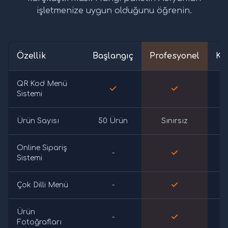
işletmenize uygun olduğunu öğrenin.
Özellik
Başlangıç
Profesyonel
Ku
QR Kod Menü
Sistemi
Ürün Sayısı
50 Ürün
Sınırsız
S
Online Sipariş
-
Sistemi
Çok Dilli Menü
-
Ürün
-
Fotoğrafları