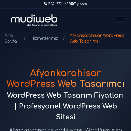
(532) 770 4623
E-posta
Ana
Afyonkarahisar WordPress
/
Hizmetlerimiz
/
Sayfa
Web Tasarımcı
Afyonkarahisar
WordPress Web Tasarımcı
WordPress Web Tasarım Fiyatları
| Profesyonel WordPress Web
Sitesi
Afyonkarahisar'de profesyonel WordPress web