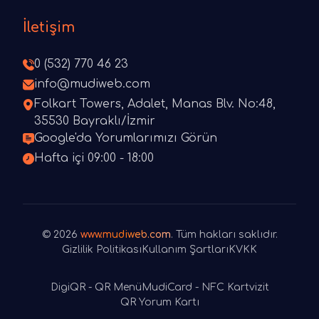
İletişim
0 (532) 770 46 23
info@mudiweb.com
Folkart Towers, Adalet, Manas Blv. No:48,
35530 Bayraklı/İzmir
Google'da Yorumlarımızı Görün
Hafta içi 09:00 - 18:00
© 2026
www.mudiweb.com
. Tüm hakları saklıdır.
Gizlilik Politikası
Kullanım Şartları
KVKK
DigiQR - QR Menü
MudiCard - NFC Kartvizit
QR Yorum Kartı