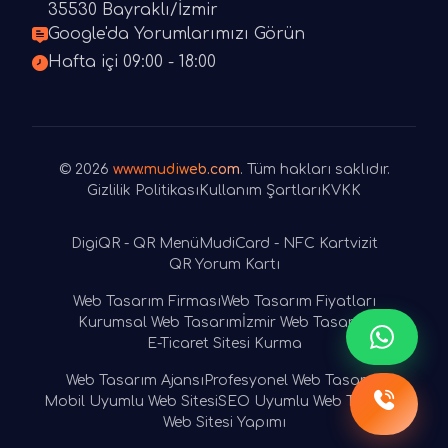
35530 Bayraklı/İzmir
Google'da Yorumlarımızı Görün
Hafta içi 09:00 - 18:00
© 2026
www.mudiweb.com
. Tüm hakları saklıdır.
Gizlilik Politikası
Kullanım Şartları
KVKK
DigiQR - QR Menü
MudiCard - NFC Kartvizit
QR Yorum Kartı
Web Tasarım Firması
Web Tasarım Fiyatları
Kurumsal Web Tasarım
İzmir Web Tasarım
E-Ticaret Sitesi Kurma
Web Tasarım Ajansı
Profesyonel Web Tasarım
Mobil Uyumlu Web Sitesi
SEO Uyumlu Web Tasarım
Web Sitesi Yapımı