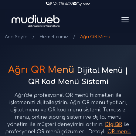
(532) 770 4623
E-posta
Ana Sayfa
/
Hizmetlerimiz
/
Ağrı QR Menü
Ağrı QR Menü
Dijital Menü |
QR Kod Menü Sistemi
Ağrı'de profesyonel QR menü hizmetleri ile
işletmenizi dijitalleştirin. Ağrı QR menü fiyatları,
dijital menü ve QR kod menü sistemi. Temassız
menü, online sipariş sistemi ve dijital menü
yönetimi ile müşteri deneyimini artırın.
DigiQR
ile
profesyonel QR menü çözümleri. Detaylı
QR menü