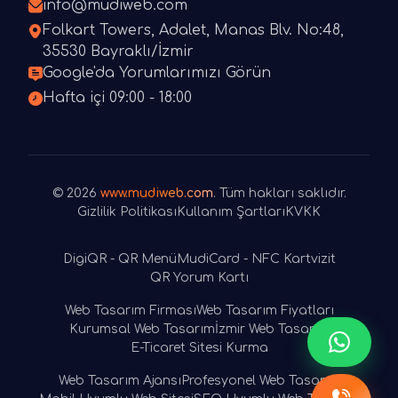
info@mudiweb.com
Folkart Towers, Adalet, Manas Blv. No:48,
35530 Bayraklı/İzmir
Google'da Yorumlarımızı Görün
Hafta içi 09:00 - 18:00
© 2026
www.mudiweb.com
. Tüm hakları saklıdır.
Gizlilik Politikası
Kullanım Şartları
KVKK
DigiQR - QR Menü
MudiCard - NFC Kartvizit
QR Yorum Kartı
Web Tasarım Firması
Web Tasarım Fiyatları
Kurumsal Web Tasarım
İzmir Web Tasarım
E-Ticaret Sitesi Kurma
Web Tasarım Ajansı
Profesyonel Web Tasarım