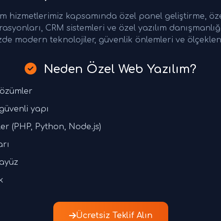
m hizmetlerimiz kapsamında özel panel geliştirme, öze
grasyonları, CRM sistemleri ve özel yazılım danışmanlı
zde modern teknolojiler, güvenlik önlemleri ve ölçeklen
Neden Özel Web Yazılım?
çözümler
 güvenli yapı
er (PHP, Python, Node.js)
arı
rayüz
k
Ücretsiz Teklif Alın