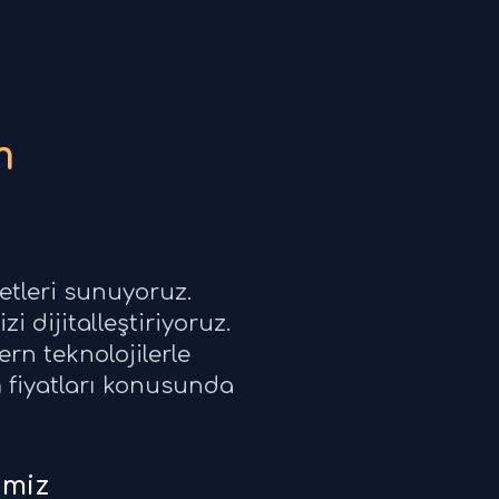
m
etleri sunuyoruz.
i dijitalleştiriyoruz.
rn teknolojilerle
ım fiyatları konusunda
imiz