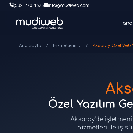
(532) 770 4623
info@mudiweb.com
ana
Ana Sayfa
/
Hizmetlerimiz
/
Aksaray Özel Web 
Aks
Özel Yazılım Ge
Aksaray'de işletmeni
hizmetleri ile iş s