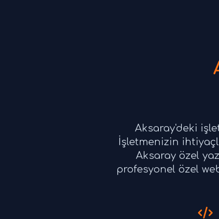
Aksaray'deki işl
İşletmenizin ihtiyaçl
Aksaray özel yaz
profesyonel özel web 