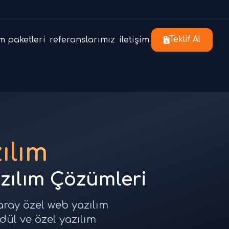
m paketleri
referanslarımız
iletişim
Teklif Al
ılım
azılım Çözümleri
aray özel web yazılım
odül ve özel yazılım