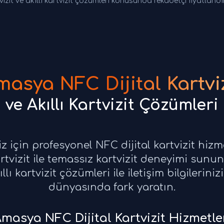
vizit ve akıllı kartvizit çözümleri konusunda rekabetçi fiyatland
masya NFC Dijital Kartviz
ve Akıllı Kartvizit Çözümleri
z için profesyonel NFC dijital kartvizit hiz
kartvizit ile temassız kartvizit deneyimi sun
ıllı kartvizit çözümleri ile iletişim bilgilerini
dünyasında fark yaratın.
masya NFC Dijital Kartvizit Hizmetle