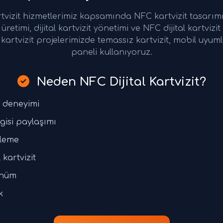
vizit hizmetlerimiz kapsamında NFC kartvizit tasarımı, d
retimi, dijital kartvizit yönetimi ve NFC dijital kartviz
kartvizit projelerimizde temassız kartvizit, mobil uyu
paneli kullanıyoruz.
Neden NFC Dijital Kartvizit?
t deneyimi
lgisi paylaşımı
lleme
 kartvizit
ünüm
k