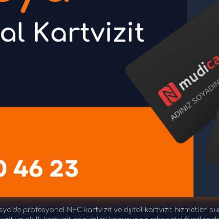
a'de profesyonel NFC kartvizit ve dijital kartvizit hizmetleri