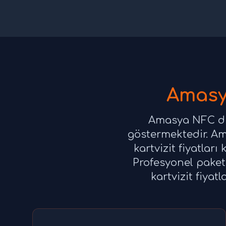
Amasya
Amasya NFC diji
göstermektedir. Amas
kartvizit fiyatlar
Profesyonel paket
kartvizit fiyat