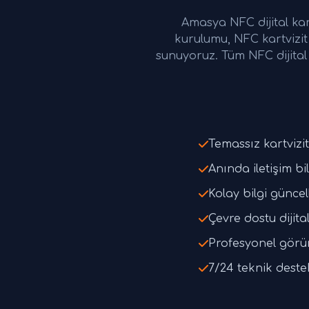
Amasya NFC dijital kart
kurulumu, NFC kartvizit ü
sunuyoruz. Tüm NFC dijital 
Temassız kartvizi
Anında iletişim bi
Kolay bilgi günce
Çevre dostu dijital
Profesyonel gör
7/24 teknik deste