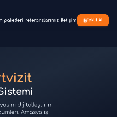
m paketleri
referanslarımız
iletişim
Teklif Al
vizit
 Sistemi
sını dijitalleştirin.
özümleri. Amasya iş