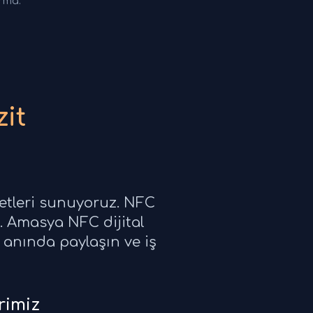
ırma.
it
metleri sunuyoruz. NFC
un. Amasya NFC dijital
zi anında paylaşın ve iş
rimiz