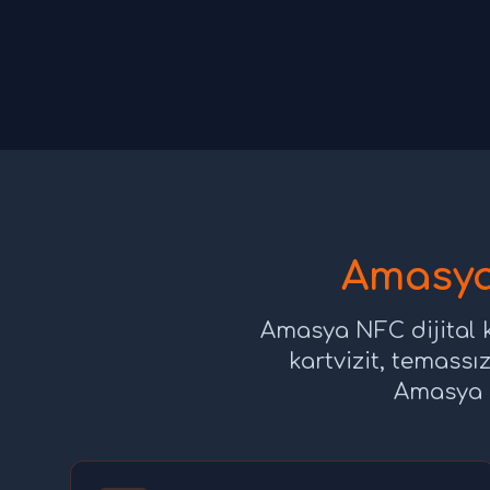
Amasya 
Amasya NFC dijital ka
kartvizit, temassı
Amasya iş