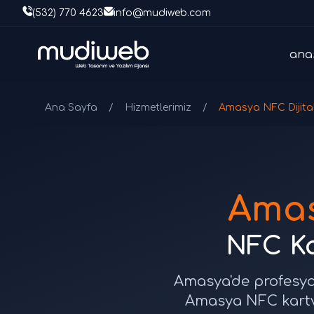
(532) 770 4623
info@mudiweb.com
ana
Ana Sayfa
/
Hizmetlerimiz
/
Amasya NFC Dijital
Amas
NFC Kar
Amasya'de profesyone
Amasya NFC kartviz