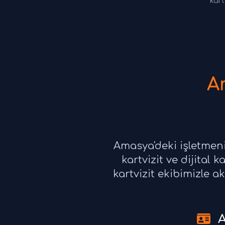
kart
A
Amasya'deki işletmeni
kartvizit ve dijital 
kartvizit ekibimizle ak
A