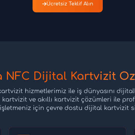
Ücretsiz Teklif Alın
NFC Dijital Kartvizit Öze
rtvizit hizmetlerimiz ile iş dünyasını dijit
z kartvizit ve akıllı kartvizit çözümleri ile p
letmeniz için çevre dostu dijital kartvizit s