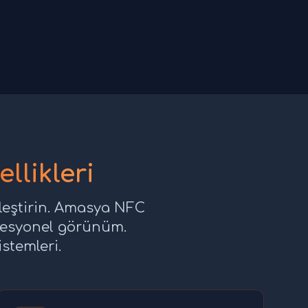
llikleri
alleştirin. Amasya NFC
rofesyonel görünüm.
istemleri.