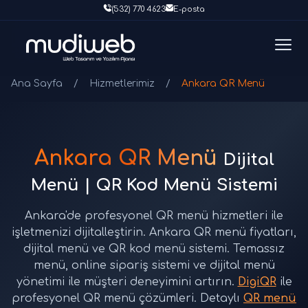
(532) 770 4623
E-posta
Ana Sayfa
/
Hizmetlerimiz
/
Ankara QR Menü
Ankara QR Menü
Dijital
Menü | QR Kod Menü Sistemi
Ankara'de profesyonel QR menü hizmetleri ile
işletmenizi dijitalleştirin. Ankara QR menü fiyatları,
dijital menü ve QR kod menü sistemi. Temassız
menü, online sipariş sistemi ve dijital menü
yönetimi ile müşteri deneyimini artırın.
DigiQR
ile
profesyonel QR menü çözümleri. Detaylı
QR menü