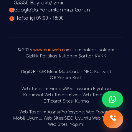
35530 Bayraklı/İzmir
Google'da Yorumlarımızı Görün
Hafta içi 09:00 - 18:00
© 2026
www.mudiweb.com
. Tüm hakları saklıdır.
Gizlilik Politikası
Kullanım Şartları
KVKK
DigiQR - QR Menü
MudiCard - NFC Kartvizit
QR Yorum Kartı
Web Tasarım Firması
Web Tasarım Fiyatları
Kurumsal Web Tasarım
İzmir Web Tasarım
E-Ticaret Sitesi Kurma
Web Tasarım Ajansı
Profesyonel Web Tasarım
Mobil Uyumlu Web Sitesi
SEO Uyumlu Web Tasarım
Web Sitesi Yapımı