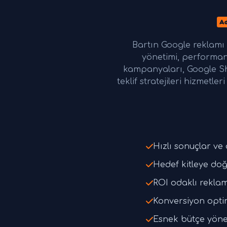
Bartın Google reklam
yönetimi, performan
kampanyaları, Google Sh
teklif stratejileri hizmet
Hızlı sonuçlar v
Hedef kitleye do
ROI odaklı reklam 
Konversiyon opti
Esnek bütçe yöne