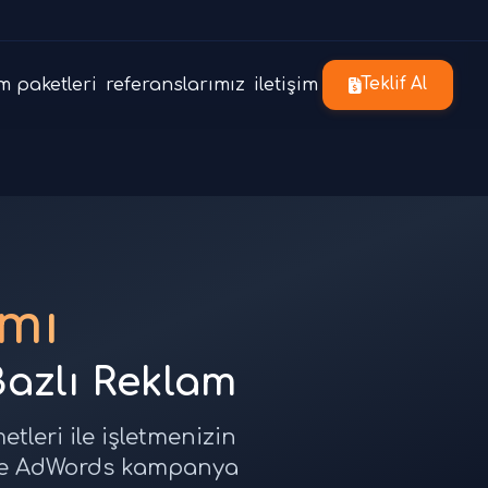
m paketleri
referanslarımız
iletişim
Teklif Al
amı
Bazlı Reklam
tleri ile işletmenizin
ogle AdWords kampanya