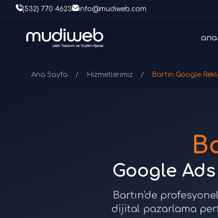
(532) 770 4623
info@mudiweb.com
ana
Ana Sayfa
/
Hizmetlerimiz
/
Bartın Google Rek
Ba
Google Ads 
Bartın'de profesyonel
dijital pazarlama pe