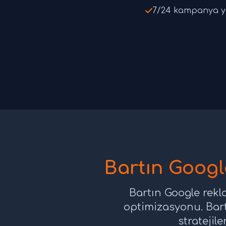
7/24 kampanya yö
Bartın Googl
Bartın Google rekla
optimizasyonu. Bar
stratejile