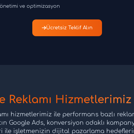
netimi ve optimizasyon
Ücretsiz Teklif Alın
e Reklamı Hizmetlerimiz v
mı hizmetlerimiz ile performans bazlı reklam
tın Google Ads, konversiyon odaklı kampany
ri ile işletmenizin dijital pazarlama hedefler