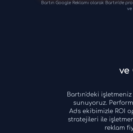
Bartın Google Reklamı olarak Bartın'de pro
ve
ve
Bartın'deki işletmeni
sunuyoruz. Performan
Ads ekibimizle ROI o
stratejileri ile işle
reklam fi