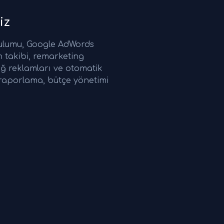
iz
ulumu, Google AdWords
 takibi, remarketing
ğ reklamları ve otomatik
ı raporlama, bütçe yönetimi