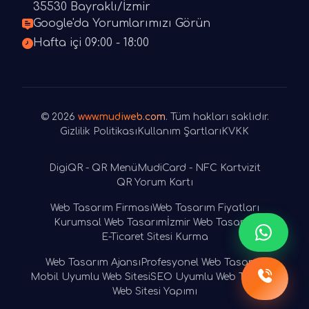
35530 Bayraklı/İzmir
Google'da Yorumlarımızı Görün
Hafta içi 09:00 - 18:00
© 2026
www.mudiweb.com
. Tüm hakları saklıdır.
Gizlilik Politikası
Kullanım Şartları
KVKK
DigiQR - QR Menü
MudiCard - NFC Kartvizit
QR Yorum Kartı
Web Tasarım Firması
Web Tasarım Fiyatları
Kurumsal Web Tasarım
İzmir Web Tasarım
E-Ticaret Sitesi Kurma
Web Tasarım Ajansı
Profesyonel Web Tasarım
Mobil Uyumlu Web Sitesi
SEO Uyumlu Web Tasarım
Web Sitesi Yapımı