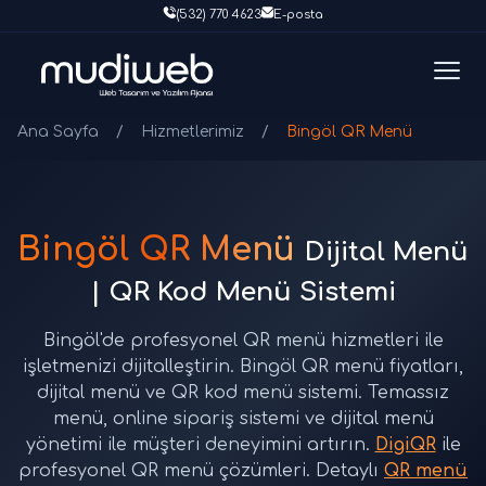
(532) 770 4623
E-posta
Ana Sayfa
/
Hizmetlerimiz
/
Bingöl QR Menü
Bingöl QR Menü
Dijital Menü
| QR Kod Menü Sistemi
Bingöl'de profesyonel QR menü hizmetleri ile
işletmenizi dijitalleştirin. Bingöl QR menü fiyatları,
dijital menü ve QR kod menü sistemi. Temassız
menü, online sipariş sistemi ve dijital menü
yönetimi ile müşteri deneyimini artırın.
DigiQR
ile
profesyonel QR menü çözümleri. Detaylı
QR menü