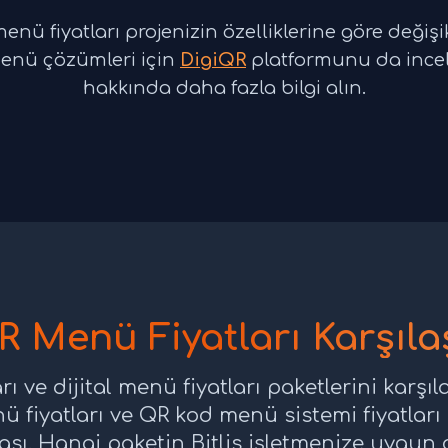
enü fiyatları projenizin özelliklerine göre değişikli
menü çözümleri için
DigiQR
platformunu da incele
hakkında daha fazla bilgi alın.
QR Menü Fiyatları Karşıla
rı ve dijital menü fiyatları paketlerini karşıl
menü fiyatları ve QR kod menü sistemi fiyatla
ması. Hangi paketin Bitlis işletmenize uygun