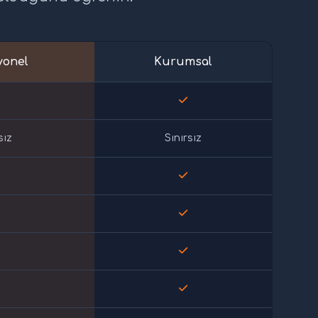
yonel
Kurumsal
sız
Sınırsız