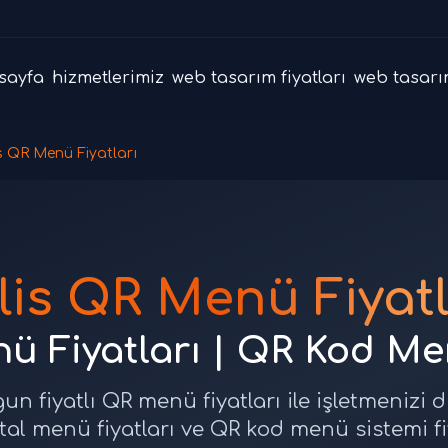
sayfa
hizmetlerimiz
web tasarım fiyatları
web tasarı
is QR Menü Fiyatları
tlis QR Menü Fiyatl
nü Fiyatları | QR Kod M
gun fiyatlı QR menü fiyatları ile işletmenizi dij
jital menü fiyatları ve QR kod menü sistemi 