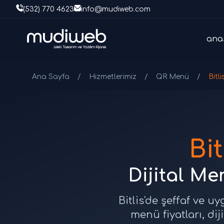
(532) 770 4623
info@mudiweb.com
ana
Ana Sayfa
/
Hizmetlerimiz
/
QR Menü
/
Bitl
Bi
Dijital Me
Bitlis'de şeffaf ve uy
menü fiyatları, di