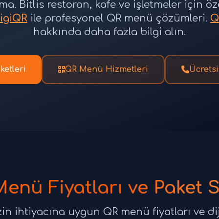
ma. Bitlis restoran, kafe ve işletmeler için 
igiQR
ile profesyonel QR menü çözümleri.
Q
hakkında daha fazla bilgi alın.
ketleri
QR Menü Hizmetleri
Ücretsi
Menü Fiyatları ve Paket 
izin ihtiyacına uygun QR menü fiyatları ve dij