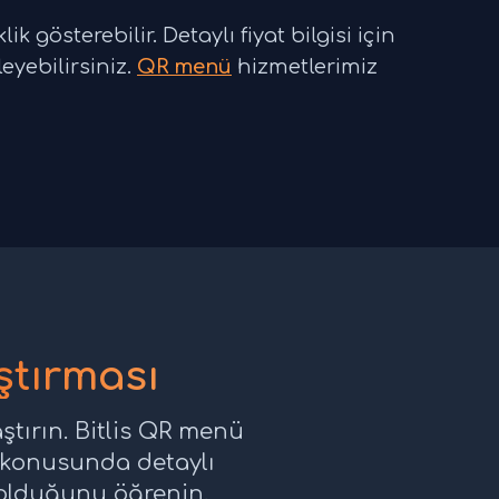
k gösterebilir. Detaylı fiyat bilgisi için
yebilirsiniz.
QR menü
hizmetlerimiz
ştırması
aştırın. Bitlis QR menü
rı konusunda detaylı
 olduğunu öğrenin.