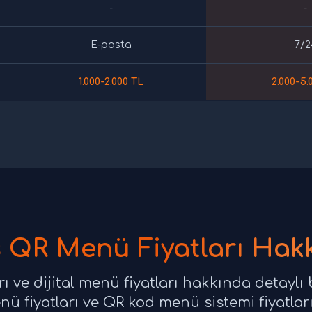
-
-
E-posta
7/2
1.000-2.000 TL
2.000-5.
is QR Menü Fiyatları Hak
rı ve dijital menü fiyatları hakkında detaylı b
 menü fiyatları ve QR kod menü sistemi fiyatl