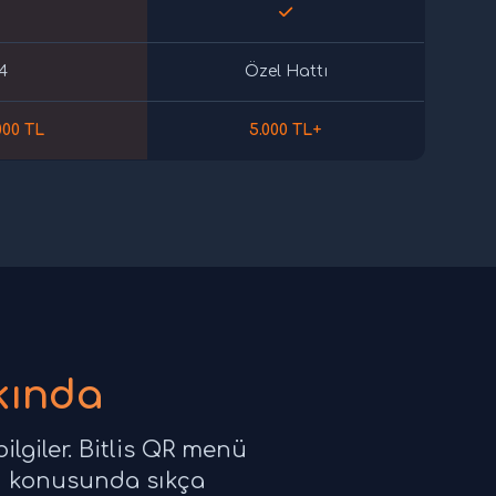
4
Özel Hattı
000 TL
5.000 TL+
kında
ilgiler. Bitlis QR menü
arı konusunda sıkça