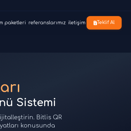
m paketleri
referanslarımız
iletişim
Teklif Al
arı
enü Sistemi
italleştirin. Bitlis QR
fiyatları konusunda