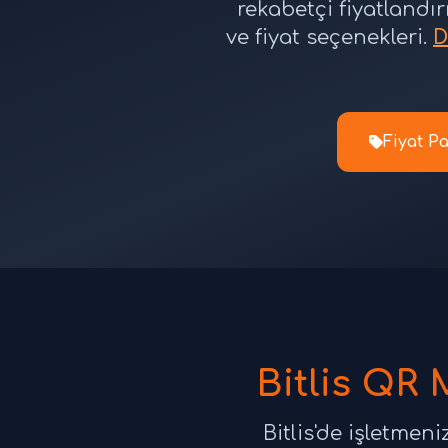
rekabetçi fiyatlandır
ve fiyat seçenekleri.
D
Fiyat Pa
Bitlis QR 
Bitlis'de işletmen