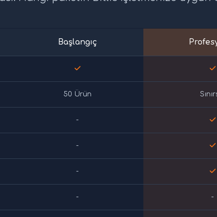
Başlangıç
Profes
50 Ürün
Sınır
-
-
-
-
-