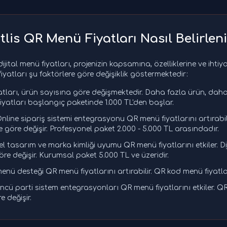
itlis QR Menü Fiyatları Nasıl Belirleni
dijital menü fiyatları, projenizin kapsamına, özelliklerine ve ihti
iyatları şu faktörlere göre değişiklik göstermektedir:
tları, ürün sayısına göre değişmektedir. Daha fazla ürün, dah
iyatları başlangıç paketinde 1.000 TL'den başlar.
nline sipariş sistemi entegrasyonu QR menü fiyatlarını artırabili
ne göre değişir. Profesyonel paket 2.000 - 5.000 TL arasındadır.
l tasarım ve marka kimliği uyumu QR menü fiyatlarını etkiler. Dij
re değişir. Kurumsal paket 5.000 TL ve üzeridir.
menü desteği QR menü fiyatlarını artırabilir. QR kod menü fiyatlar
cü parti sistem entegrasyonları QR menü fiyatlarını etkiler. QR
 değişir.