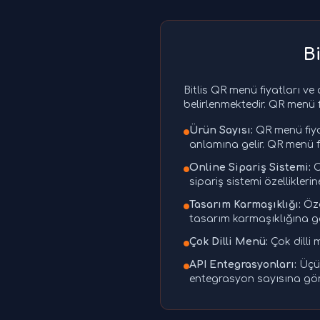
B
Bitlis QR menü fiyatları ve 
belirlenmektedir. QR menü f
Ürün Sayısı:
QR menü fiya
anlamına gelir. QR menü f
Online Sipariş Sistemi:
O
sipariş sistemi özellikleri
Tasarım Karmaşıklığı:
Öze
tasarım karmaşıklığına gö
Çok Dilli Menü:
Çok dilli 
API Entegrasyonları:
Üçün
entegrasyon sayısına göre