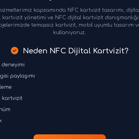
 hizmetlerimiz kapsamında NFC kartvizit tasarımı, dijital
tal kartvizit yönetimi ve NFC dijital kartvizit danışmanlı
projelerimizde temassız kartvizit, mobil uyumlu tasarım 
kullanıyoruz.
Neden NFC Dijital Kartvizit?
t deneyimi
lgisi paylaşımı
lleme
 kartvizit
ünüm
k