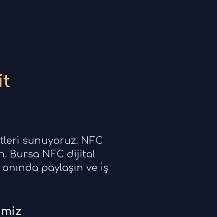
it
etleri sunuyoruz. NFC
un. Bursa NFC dijital
zi anında paylaşın ve iş
imiz