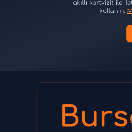
akıllı kartvizit ile 
kullanın.
M