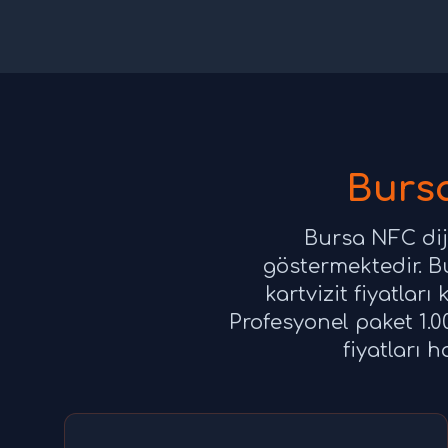
Bursa
Bursa NFC diji
göstermektedir. Bur
kartvizit fiyatlar
Profesyonel paket 1.0
fiyatları 