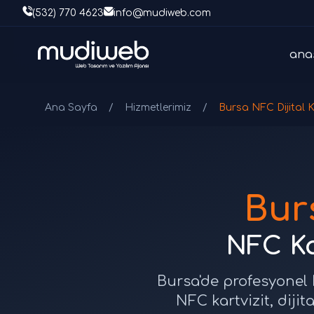
(532) 770 4623
info@mudiweb.com
ana
Ana Sayfa
/
Hizmetlerimiz
/
Bursa NFC Dijital K
Burs
NFC Kar
Bursa'de profesyonel NF
NFC kartvizit, dijit