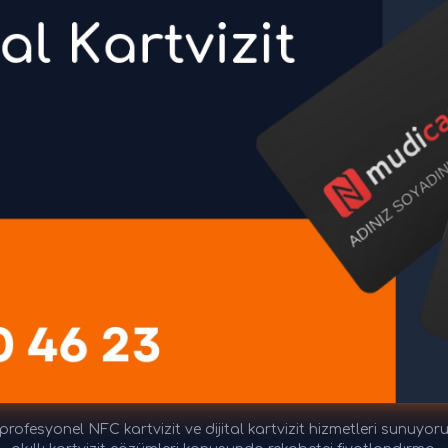
profesyonel NFC kartvizit ve dijital kartvizit hizmetleri sunuyoru