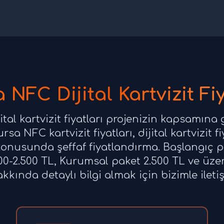
 NFC Dijital Kartvizit Fiy
tal kartvizit fiyatları projenizin kapsamına 
sa NFC kartvizit fiyatları, dijital kartvizit f
ı konusunda şeffaf fiyatlandırma. Başlangıç p
00-2.500 TL, Kurumsal paket 2.500 TL ve üzer
hakkında detaylı bilgi almak için bizimle ileti