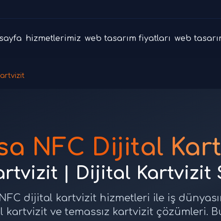
sayfa
hizmetlerimiz
web tasarım fiyatları
web tasarı
artvizit
a NFC Dijital Kart
tvizit | Dijital Kartvizit
C dijital kartvizit hizmetleri ile iş dünyasın
al kartvizit ve temassız kartvizit çözümleri. 