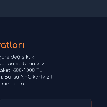
atları
göre değişiklik
iyatları ve temassız
aketi 500-1.000 TL,
i. Bursa NFC kartvizit
şime geçin.