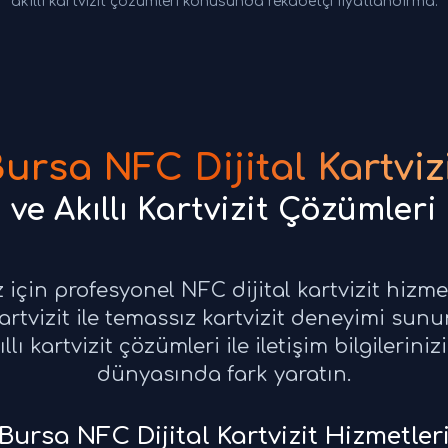
akıllı kartvizit çözümleri konusunda rekabetçi fiyatlandırma.
ursa NFC Dijital Kartviz
ve Akıllı Kartvizit Çözümleri
z için profesyonel NFC dijital kartvizit hizm
 kartvizit ile temassız kartvizit deneyimi sun
ıllı kartvizit çözümleri ile iletişim bilgilerini
dünyasında fark yaratın.
Bursa NFC Dijital Kartvizit Hizmetler