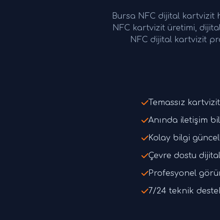
Bursa NFC dijital kartvizit
NFC kartvizit üretimi, diji
NFC dijital kartvizit 
Temassız kartvizi
Anında iletişim bi
Kolay bilgi günce
Çevre dostu dijital
Profesyonel gör
7/24 teknik deste