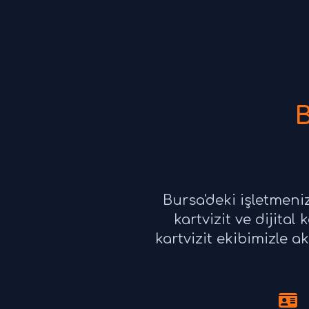
B
Bursa'deki işletmeni
kartvizit ve dijital
kartvizit ekibimizle ak