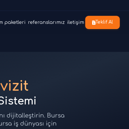
m paketleri
referanslarımız
iletişim
Teklif Al
vizit
 Sistemi
ı dijitalleştirin. Bursa
Bursa iş dünyası için