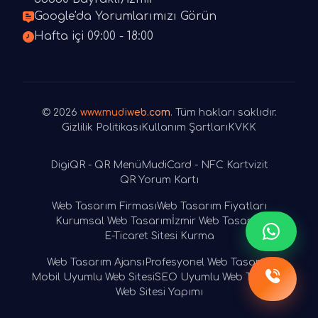
Google'da Yorumlarımızı Görün
Hafta içi 09:00 - 18:00
© 2026
www.mudiweb.com
. Tüm hakları saklıdır.
Gizlilik Politikası
Kullanım Şartları
KVKK
DigiQR - QR Menü
MudiCard - NFC Kartvizit
QR Yorum Kartı
Web Tasarım Firması
Web Tasarım Fiyatları
Kurumsal Web Tasarım
İzmir Web Tasarım
E-Ticaret Sitesi Kurma
Web Tasarım Ajansı
Profesyonel Web Tasarım
Mobil Uyumlu Web Sitesi
SEO Uyumlu Web Tasarım
Web Sitesi Yapımı