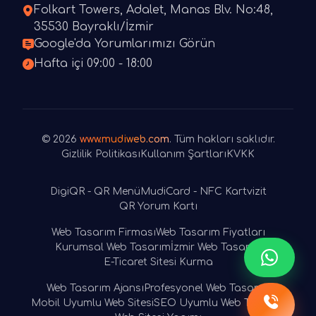
Folkart Towers, Adalet, Manas Blv. No:48,
35530 Bayraklı/İzmir
Google'da Yorumlarımızı Görün
Hafta içi 09:00 - 18:00
© 2026
www.mudiweb.com
. Tüm hakları saklıdır.
Gizlilik Politikası
Kullanım Şartları
KVKK
DigiQR - QR Menü
MudiCard - NFC Kartvizit
QR Yorum Kartı
Web Tasarım Firması
Web Tasarım Fiyatları
Kurumsal Web Tasarım
İzmir Web Tasarım
E-Ticaret Sitesi Kurma
Web Tasarım Ajansı
Profesyonel Web Tasarım
Mobil Uyumlu Web Sitesi
SEO Uyumlu Web Tasarım