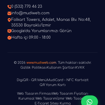
0 (532) 770 46 23
info@mudiweb.com
Folkart Towers, Adalet, Manas Blv. No:48,
35530 Bayraklı/İzmir
Google'da Yorumlarımızı Görün
Hafta içi 09:00 - 18:00
© 2026
www.mudiweb.com
. Tüm hakları saklıdır.
Gizlilik Politikası
Kullanım Şartları
KVKK
DigiQR - QR Menü
MudiCard - NFC Kartvizit
QR Yorum Kartı
Web Tasarım Firması
Web Tasarım Fiyatları
Kurumsal Web Tasarım
İzmir Web Tasarım
E-Ticaret Sitesi Kurma