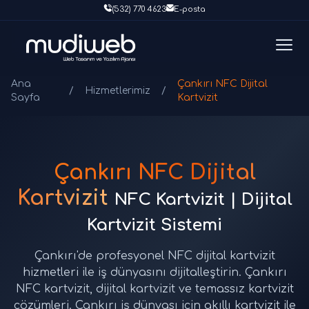
(532) 770 4623
E-posta
Ana
Çankırı NFC Dijital
/
Hizmetlerimiz
/
Sayfa
Kartvizit
Çankırı NFC Dijital
Kartvizit
NFC Kartvizit | Dijital
Kartvizit Sistemi
Çankırı'de profesyonel NFC dijital kartvizit
hizmetleri ile iş dünyasını dijitalleştirin. Çankırı
NFC kartvizit, dijital kartvizit ve temassız kartvizit
çözümleri. Çankırı iş dünyası için akıllı kartvizit ile