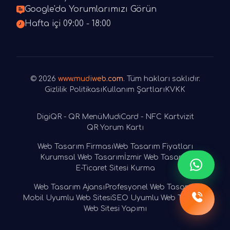
Google'da Yorumlarımızı Görün
Hafta içi 09:00 - 18:00
© 2026
www.mudiweb.com
. Tüm hakları saklıdır.
Gizlilik Politikası
Kullanım Şartları
KVKK
DigiQR - QR Menü
MudiCard - NFC Kartvizit
QR Yorum Kartı
Web Tasarım Firması
Web Tasarım Fiyatları
Kurumsal Web Tasarım
İzmir Web Tasarım
E-Ticaret Sitesi Kurma
Web Tasarım Ajansı
Profesyonel Web Tasarım
Mobil Uyumlu Web Sitesi
SEO Uyumlu Web Tasarım
Web Sitesi Yapımı