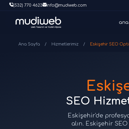
(532) 770 4623
info@mudiweb.com
ana
Ana Sayfa
/
Hizmetlerimiz
/
Eskişehir SEO Opt
Eskiş
SEO Hizmet
Eskişehir'de profesy
alın. Eskişehir SE