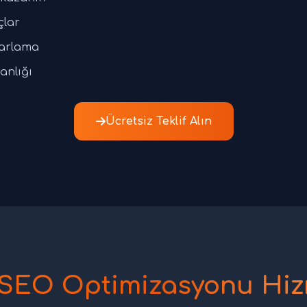
çlar
zarlama
anlığı
Ücretsiz Teklif Alın
 SEO Optimizasyonu Hiz