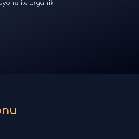
syonu ile organik
onu