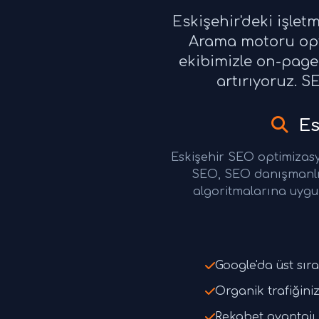
Eskişehir'deki işle
Arama motoru opti
ekibimizle on-page 
artırıyoruz. S
Es
Eskişehir SEO optimizas
SEO, SEO danışmanlı
algoritmalarına uygun
Google'da üst sıra
Organik trafiğiniz
Rekabet avantajı