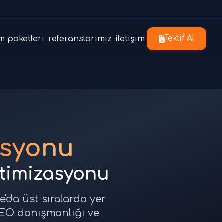
m paketleri
referanslarımız
iletişim
Teklif Al
asyonu
timizasyonu
'da üst sıralarda yer
SEO danışmanlığı ve