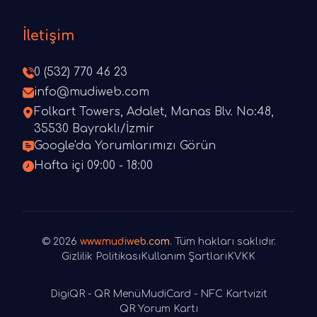
İletişim
0 (532) 770 46 23
info@mudiweb.com
Folkart Towers, Adalet, Manas Blv. No:48,
35530 Bayraklı/İzmir
Google'da Yorumlarımızı Görün
Hafta içi 09:00 - 18:00
© 2026
www.mudiweb.com
. Tüm hakları saklıdır.
Gizlilik Politikası
Kullanım Şartları
KVKK
DigiQR - QR Menü
MudiCard - NFC Kartvizit
QR Yorum Kartı