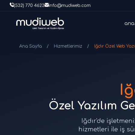
(532) 770 4623
info@mudiweb.com
ana
Ana Sayfa
/
Hizmetlerimiz
/
Iğdır Özel Web Yaz
Iğ
Özel Yazılım Ge
Iğdır'de işletmeni
hizmetleri ile iş s