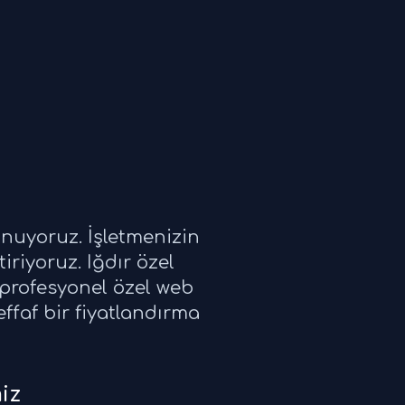
sunuyoruz. İşletmenizin
tiriyoruz. Iğdır özel
 profesyonel özel web
effaf bir fiyatlandırma
iz