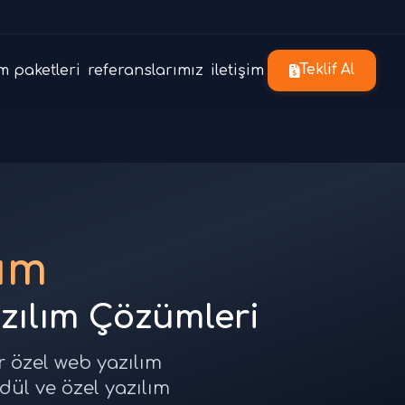
m paketleri
referanslarımız
iletişim
Teklif Al
lım
azılım Çözümleri
ır özel web yazılım
odül ve özel yazılım