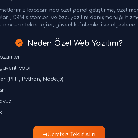
zmetlerimiz kapsamında özel panel geliştirme, özel modü
nları, CRM sistemleri ve özel yazılım danışmanlığı hizm
e modern teknolojiler, güvenlik önlemleri ve ölçeklenebi
Neden Özel Web Yazılım?
çözümler
 güvenli yapı
er (PHP, Python, Node.js)
arı
rayüz
k
Ücretsiz Teklif Alın