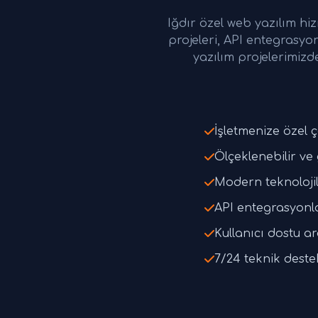
Iğdır özel web yazılım hi
projeleri, API entegrasyo
yazılım projelerimizd
İşletmenize özel 
Ölçeklenebilir ve
Modern teknolojil
API entegrasyonl
Kullanıcı dostu a
7/24 teknik deste