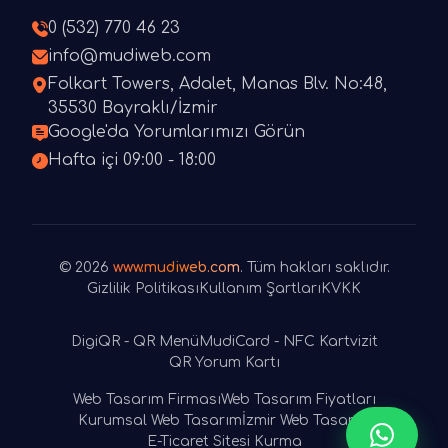
0 (532) 770 46 23
info@mudiweb.com
Folkart Towers, Adalet, Manas Blv. No:48,
35530 Bayraklı/İzmir
Google'da Yorumlarımızı Görün
Hafta içi 09:00 - 18:00
© 2026
www.mudiweb.com
. Tüm hakları saklıdır.
Gizlilik Politikası
Kullanım Şartları
KVKK
DigiQR - QR Menü
MudiCard - NFC Kartvizit
QR Yorum Kartı
Web Tasarım Firması
Web Tasarım Fiyatları
Kurumsal Web Tasarım
İzmir Web Tasarım
E-Ticaret Sitesi Kurma