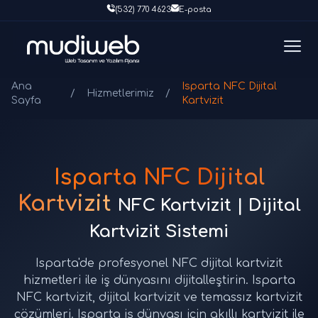
(532) 770 4623
E-posta
Ana
Isparta NFC Dijital
/
Hizmetlerimiz
/
Sayfa
Kartvizit
Isparta NFC Dijital
Kartvizit
NFC Kartvizit | Dijital
Kartvizit Sistemi
Isparta'de profesyonel NFC dijital kartvizit
hizmetleri ile iş dünyasını dijitalleştirin. Isparta
NFC kartvizit, dijital kartvizit ve temassız kartvizit
çözümleri. Isparta iş dünyası için akıllı kartvizit ile