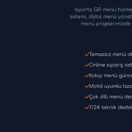
Isparta QR menü hizmetl
sistemi, dijital menü yö
menü projelerimizde 
Temassız menü d
Online sipariş sis
Kolay menü günc
Mobil uyumlu tas
Çok dilli menü de
7/24 teknik deste