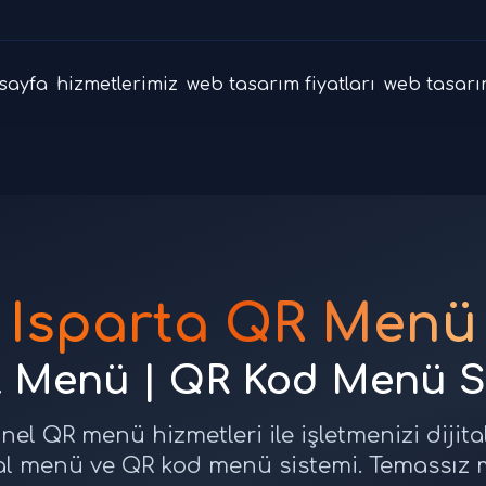
sayfa
hizmetlerimiz
web tasarım fiyatları
web tasarı
Isparta QR Menü
al Menü | QR Kod Menü S
nel QR menü hizmetleri ile işletmenizi dijital
ital menü ve QR kod menü sistemi. Temassız 