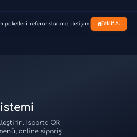
m paketleri
referanslarımız
iletişim
Teklif Al
istemi
leştirin. Isparta QR
menü, online sipariş