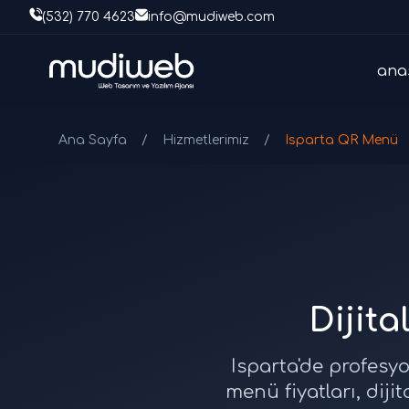
(532) 770 4623
info@mudiweb.com
ana
Ana Sayfa
/
Hizmetlerimiz
/
Isparta QR Menü
Dijit
Isparta'de profesyo
menü fiyatları, dij