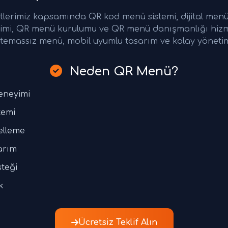
erimiz kapsamında QR kod menü sistemi, dijital menü 
netimi, QR menü kurulumu ve QR menü danışmanlığı hiz
temassız menü, mobil uyumlu tasarım ve kolay yönetim
Neden QR Menü?
eneyimi
temi
elleme
arım
steği
k
Ücretsiz Teklif Alın