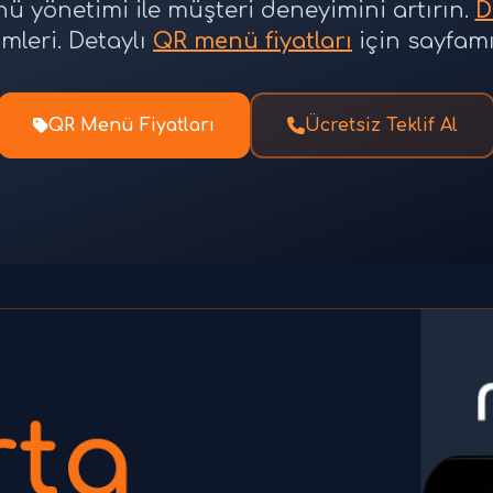
enü yönetimi ile müşteri deneyimini artırın.
D
leri. Detaylı
QR menü fiyatları
için sayfamı
QR Menü Fiyatları
Ücretsiz Teklif Al