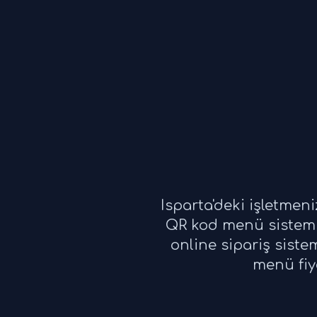
Isparta'deki işletmen
QR kod menü sistemi
online sipariş siste
menü fiy