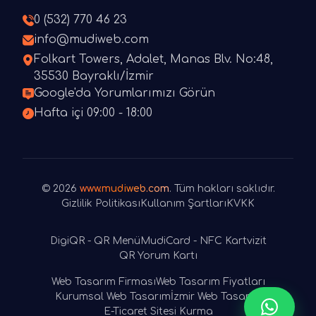
0 (532) 770 46 23
info@mudiweb.com
Folkart Towers, Adalet, Manas Blv. No:48,
35530 Bayraklı/İzmir
Google'da Yorumlarımızı Görün
Hafta içi 09:00 - 18:00
© 2026
www.mudiweb.com
. Tüm hakları saklıdır.
Gizlilik Politikası
Kullanım Şartları
KVKK
DigiQR - QR Menü
MudiCard - NFC Kartvizit
QR Yorum Kartı
Web Tasarım Firması
Web Tasarım Fiyatları
Kurumsal Web Tasarım
İzmir Web Tasarım
E-Ticaret Sitesi Kurma