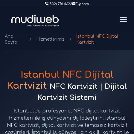
(532) 770 4623
E-posta
Ana
İstanbul NFC Dijital
/
Hizmetlerimiz
/
Sayfa
Kartvizit
İstanbul NFC Dijital
Kartvizit
NFC Kartvizit | Dijital
Kartvizit Sistemi
İstanbul'de profesyonel NFC dijital kartvizit
hizmetleri ile iş dünyasını dijitalleştirin. İstanbul
NFC kartvizit, dijital kartvizit ve temassız kartvizit
çözümleri. İstanbul iş dünyası için akıllı kartvizit ile