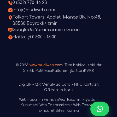
0 (532) 770 46 23
info@mudiweb.com
Folkart Towers, Adalet, Manas Blv. No:48,
35530 Bayraklı/İzmir
Google'da Yorumlarımızı Görün
Hafta içi 09:00 - 18:00
© 2026
www.mudiweb.com
. Tüm hakları saklıdır.
Gizlilik Politikası
Kullanım Şartları
KVKK
DigiQR - QR Menü
MudiCard - NFC Kartvizit
QR Yorum Kartı
Web Tasarım Firması
Web Tasarım Fiyatları
Kurumsal Web Tasarım
İzmir Web Tasarım
E-Ticaret Sitesi Kurma