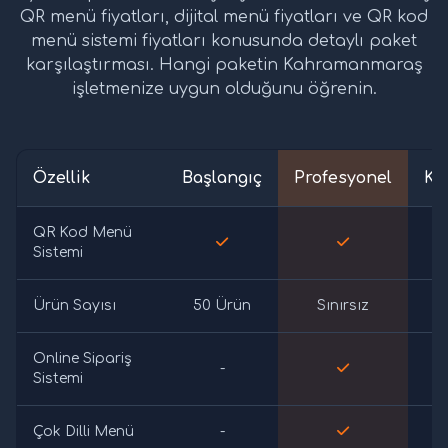
QR menü fiyatları, dijital menü fiyatları ve QR kod
menü sistemi fiyatları konusunda detaylı paket
karşılaştırması. Hangi paketin Kahramanmaraş
işletmenize uygun olduğunu öğrenin.
Özellik
Başlangıç
Profesyonel
Ku
QR Kod Menü
Sistemi
Ürün Sayısı
50 Ürün
Sınırsız
S
Online Sipariş
-
Sistemi
Çok Dilli Menü
-