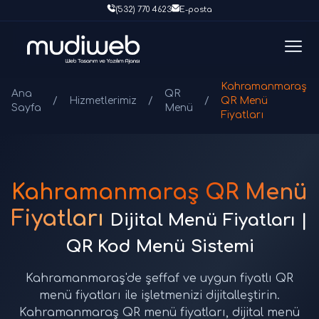
(532) 770 4623
E-posta
Kahramanmaraş
Ana
QR
/
Hizmetlerimiz
/
/
QR Menü
Sayfa
Menü
Fiyatları
Kahramanmaraş QR Menü
Fiyatları
Dijital Menü Fiyatları |
QR Kod Menü Sistemi
Kahramanmaraş'de şeffaf ve uygun fiyatlı QR
menü fiyatları ile işletmenizi dijitalleştirin.
Kahramanmaraş QR menü fiyatları, dijital menü