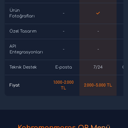
Ürün
-
Fotoğrafları
Özel Tasarım
-
-
API
-
-
Entegrasyonları
Teknik Destek
E-posta
7/24
Öz
1.000-2.000
Fiyat
2.000-5.000 TL
5.
TL
Kahramanmaraş QR Menü