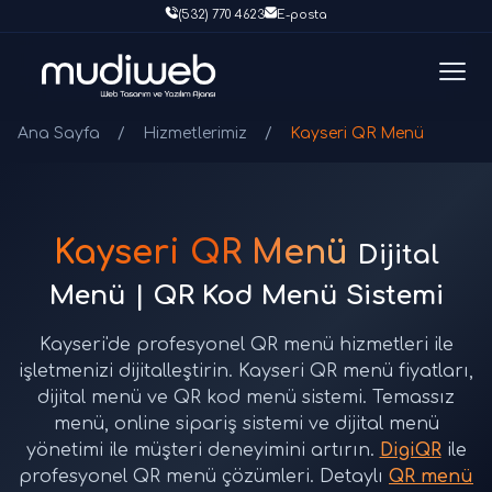
(532) 770 4623
E-posta
Ana Sayfa
/
Hizmetlerimiz
/
Kayseri QR Menü
Kayseri QR Menü
Dijital
Menü | QR Kod Menü Sistemi
Kayseri'de profesyonel QR menü hizmetleri ile
işletmenizi dijitalleştirin. Kayseri QR menü fiyatları,
dijital menü ve QR kod menü sistemi. Temassız
menü, online sipariş sistemi ve dijital menü
yönetimi ile müşteri deneyimini artırın.
DigiQR
ile
profesyonel QR menü çözümleri. Detaylı
QR menü