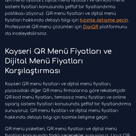
QR menü fiyatları, dijital menü fiyatları ve QR kod menü
sistemi fiyatları konusunda şeffaf bir fiyatlandırma
politikası izliyoruz. QR menü fiyatları ve dijital menü
fiyatları hakkında detaylı bilgi için
bizimle iletişime geçin
.
Profesyonel QR menü çözümleri için
DigiQR
platformunu
da inceleyebilirsiniz.
Kayseri QR Menü Fiyatları ve
Dijital Menü Fiyatları
Karşılaştırması
Kayseri QR menü fiyatları ve dijital menü fiyatları,
piyasadaki diğer QR menü firmalarına göre rekabetçidir.
QR kod menü fiyatları, temassız menü fiyatları ve online
sipariş sistemi fiyatları konusunda şeffaf bir fiyatlandırma
sunuyoruz. QR menü fiyatları ve dijital menü fiyatları
hakkında detaylı bilgi için bizimle iletişime geçin.
QR menü paketleri, QR menü fiyatları ve dijital menü
fiyatları konusunda farklı seçenekler sunuyoruz. Ucuz QR