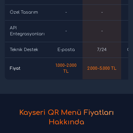
Özel Tasarım
-
-
API
-
-
Entegrasyonları
Teknik Destek
E-posta
7/24
Öz
1.000-2.000
Fiyat
2.000-5.000 TL
5.
TL
Kayseri QR Menü Fiyatları
Hakkında