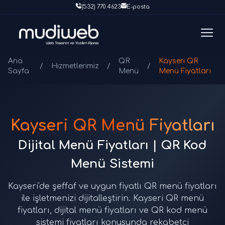
(532) 770 4623
E-posta
Ana
QR
Kayseri QR
/
Hizmetlerimiz
/
/
Sayfa
Menü
Menü Fiyatları
Kayseri QR Menü Fiyatları
Dijital Menü Fiyatları | QR Kod
Menü Sistemi
Kayseri'de şeffaf ve uygun fiyatlı QR menü fiyatları
ile işletmenizi dijitalleştirin. Kayseri QR menü
fiyatları, dijital menü fiyatları ve QR kod menü
sistemi fiyatları konusunda rekabetçi