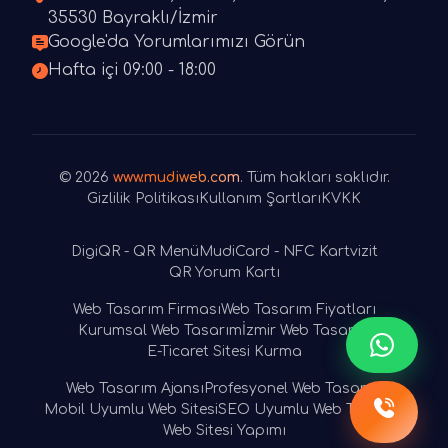
35530 Bayraklı/İzmir
Google'da Yorumlarımızı Görün
Hafta içi 09:00 - 18:00
© 2026
www.mudiweb.com
. Tüm hakları saklıdır.
Gizlilik Politikası
Kullanım Şartları
KVKK
DigiQR - QR Menü
MudiCard - NFC Kartvizit
QR Yorum Kartı
Web Tasarım Firması
Web Tasarım Fiyatları
Kurumsal Web Tasarım
İzmir Web Tasarım
E-Ticaret Sitesi Kurma
Web Tasarım Ajansı
Profesyonel Web Tasarım
Mobil Uyumlu Web Sitesi
SEO Uyumlu Web Tasarım
Web Sitesi Yapımı