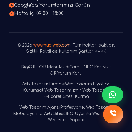
Google'da Yorumlarımızı Görün
Hafta içi 09:00 - 18:00
© 2026
www.mudiweb.com
. Tüm hakları saklıdır.
Gizlilik Politikası
Kullanım Şartları
KVKK
DigiQR - QR Menü
MudiCard - NFC Kartvizit
QR Yorum Kartı
Web Tasarım Firması
Web Tasarım Fiyatları
Kurumsal Web Tasarım
İzmir Web Tasarım
E-Ticaret Sitesi Kurma
Web Tasarım Ajansı
Profesyonel Web Tasarım
Mobil Uyumlu Web Sitesi
SEO Uyumlu Web Tasarım
Web Sitesi Yapımı