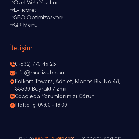
Özel Web Yazılım
E-Ticaret
SEO Optimizasyonu
QR Menü
İletişim
0 (532) 770 46 23
info@mudiweb.com
Folkart Towers, Adalet, Manas Blv. No:48,
35530 Bayraklı/İzmir
Google'da Yorumlarımızı Görün
Hafta içi 09:00 - 18:00
© 2026
www.mudiweb.com
. Tüm hakları saklıdır.