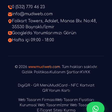
0 (532) 770 46 23
info@mudiweb.com
Folkart Towers, Adalet, Manas Blv. No:48,
35530 Bayraklı/İzmir
Google'da Yorumlarımızı Görün
Hafta içi 09:00 - 18:00
© 2026
www.mudiweb.com
. Tüm hakları saklıdır.
Gizlilik Politikası
Kullanım Şartları
KVKK
DigiQR - QR Menü
MudiCard - NFC Kartvizit
QR Yorum Kartı
Web Tasarım Firması
Web Tasarım Fiyatları
Kurumsal Web Tasarım
İzmir Web Tasarım
E-Ticaret Sitesi Kurma