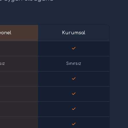
yonel
Kurumsal
sız
Sınırsız