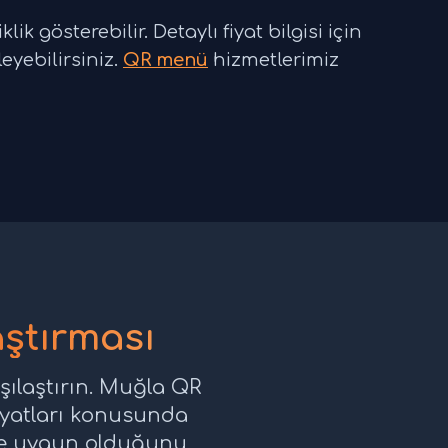
k gösterebilir. Detaylı fiyat bilgisi için
yebilirsiniz.
QR menü
hizmetlerimiz
ştırması
rşılaştırın. Muğla QR
fiyatları konusunda
ize uygun olduğunu