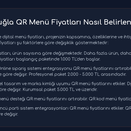
ğla QR Menü Fiyatları Nasıl Belirlen
dijital menü fiyatları, projenizin kapsamına, özelliklerine ve iht
iyatları şu faktörlere göre değişiklik göstermektedir:
tları, ürün sayısına göre değişmektedir. Daha fazla ürün, dah
iyatları başlangıç paketinde 1.000 TL'den başlar.
nline sipariş sistemi entegrasyonu QR menü fiyatlarını artırabili
ne göre değişir. Profesyonel paket 2.000 - 5.000 TL arasındadır.
l tasarım ve marka kimliği uyumu QR menü fiyatlarını etkiler. Dij
re değişir. Kurumsal paket 5.000 TL ve üzeridir.
menü desteği QR menü fiyatlarını artırabilir. QR kod menü fiyatlar
cü parti sistem entegrasyonları QR menü fiyatlarını etkiler. QR
 değişir.