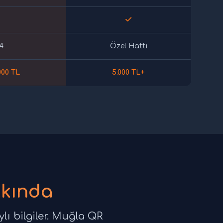
4
Özel Hattı
000 TL
5.000 TL+
kkında
lı bilgiler. Muğla QR