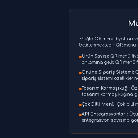
Mu
Muğla QR menü fiyatları ve 
belirlenmektedir. QR menü f
Ürün Sayısı:
QR menü fiya
anlamına gelir. QR menü f
Online Sipariş Sistemi:
O
sipariş sistemi özellikleri
Tasarım Karmaşıklığı:
Öze
tasarım karmaşıklığına gö
Çok Dilli Menü:
Çok dilli 
API Entegrasyonları:
Üçün
entegrasyon sayısına göre