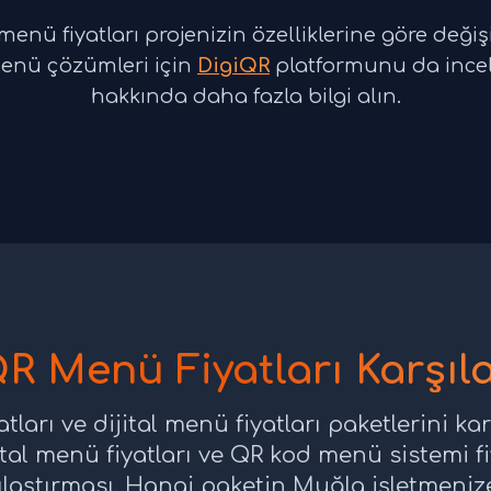
nü fiyatları projenizin özelliklerine göre değişikli
menü çözümleri için
DigiQR
platformunu da incele
hakkında daha fazla bilgi alın.
R Menü Fiyatları Karşıla
arı ve dijital menü fiyatları paketlerini ka
jital menü fiyatları ve QR kod menü sistemi 
şılaştırması. Hangi paketin Muğla işletmen