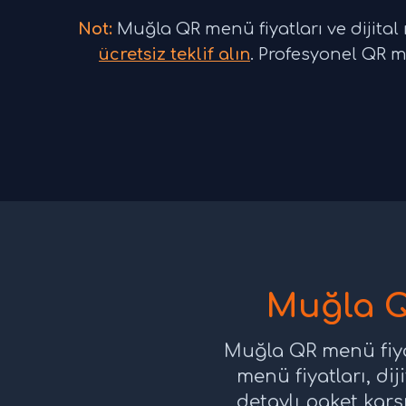
Not:
Muğla QR menü fiyatları ve dijital me
ücretsiz teklif alın
. Profesyonel QR 
Muğla Q
Muğla QR menü fiyatl
menü fiyatları, di
detaylı paket kar