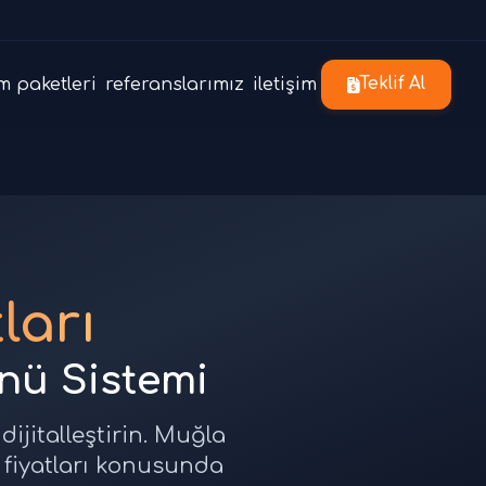
m paketleri
referanslarımız
iletişim
Teklif Al
ları
enü Sistemi
dijitalleştirin. Muğla
i fiyatları konusunda