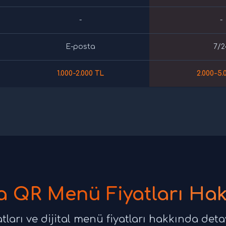
-
-
E-posta
7/2
1.000-2.000 TL
2.000-5.
 QR Menü Fiyatları Ha
arı ve dijital menü fiyatları hakkında detay