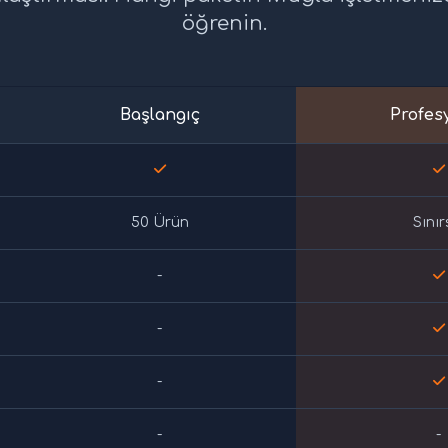
öğrenin.
Başlangıç
Profes
50 Ürün
Sınır
-
-
-
-
-