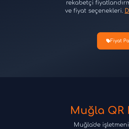
rekabetçi fiyatlandır
ve fiyat seçenekleri.
D
Fiyat Pa
Muğla QR M
Muğla'de işletmeni