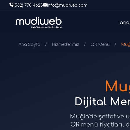
(532) 770 4623
info@mudiweb.com
ana
Ana Sayfa
/
Hizmetlerimiz
/
QR Menü
/
Muğ
Muğ
Dijital Me
Muğla'de şeffaf ve uy
QR menü fiyatları, d