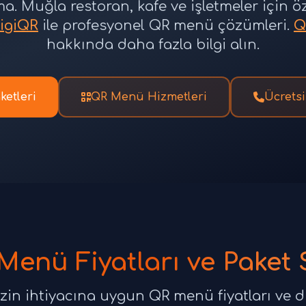
ma. Muğla restoran, kafe ve işletmeler için 
igiQR
ile profesyonel QR menü çözümleri.
Q
hakkında daha fazla bilgi alın.
ketleri
QR Menü Hizmetleri
Ücretsi
enü Fiyatları ve Paket 
zin ihtiyacına uygun QR menü fiyatları ve dij