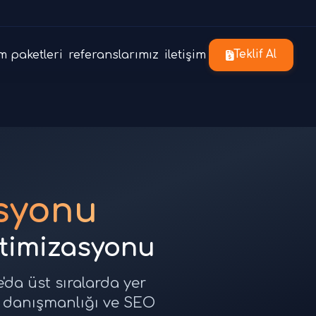
m paketleri
referanslarımız
iletişim
Teklif Al
syonu
timizasyonu
da üst sıralarda yer
O danışmanlığı ve SEO