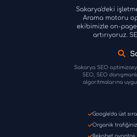
Sakarya'deki işlet
Arama motoru opt
ekibimizle on-page 
artırıyoruz. S
Sa
Sakarya SEO optimizasy
SEO, SEO danışmanlı
algoritmalarına uygun
Google'da üst sıra
Organik trafiğiniz
Rekabet avantajı