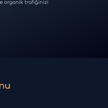
 organik trafiğinizi
onu