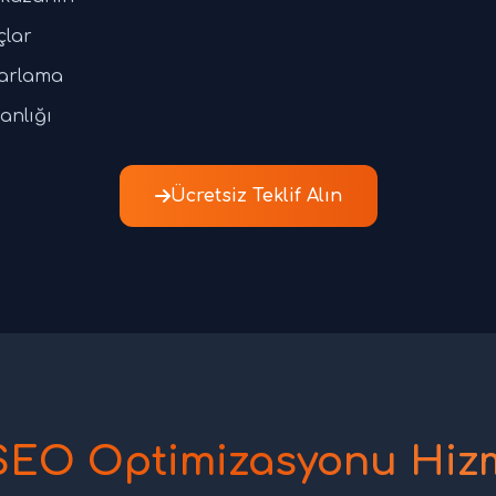
çlar
zarlama
anlığı
Ücretsiz Teklif Alın
SEO Optimizasyonu Hizm