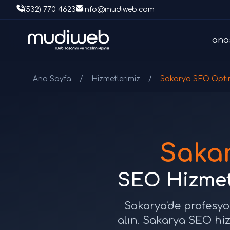
(532) 770 4623
info@mudiweb.com
ana
Ana Sayfa
/
Hizmetlerimiz
/
Sakarya SEO Opti
Saka
SEO Hizmet
Sakarya'de profesyo
alın. Sakarya SEO hi