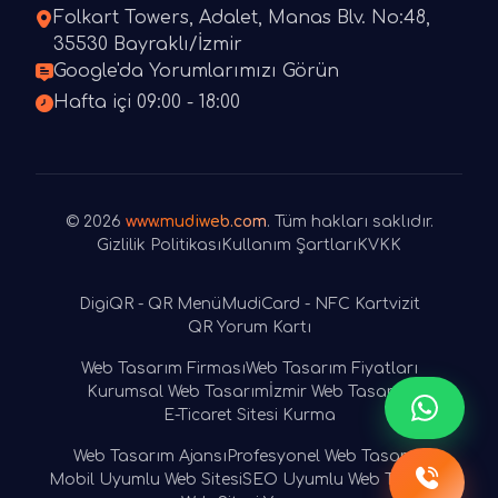
Folkart Towers, Adalet, Manas Blv. No:48,
35530 Bayraklı/İzmir
Google'da Yorumlarımızı Görün
Hafta içi 09:00 - 18:00
© 2026
www.mudiweb.com
. Tüm hakları saklıdır.
Gizlilik Politikası
Kullanım Şartları
KVKK
DigiQR - QR Menü
MudiCard - NFC Kartvizit
QR Yorum Kartı
Web Tasarım Firması
Web Tasarım Fiyatları
Kurumsal Web Tasarım
İzmir Web Tasarım
E-Ticaret Sitesi Kurma
Web Tasarım Ajansı
Profesyonel Web Tasarım
Mobil Uyumlu Web Sitesi
SEO Uyumlu Web Tasarım