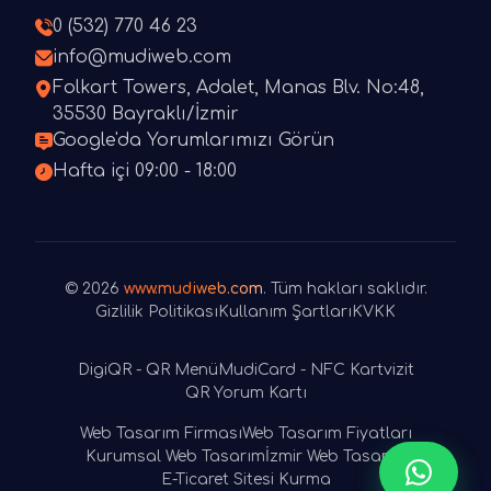
0 (532) 770 46 23
info@mudiweb.com
Folkart Towers, Adalet, Manas Blv. No:48,
35530 Bayraklı/İzmir
Google'da Yorumlarımızı Görün
Hafta içi 09:00 - 18:00
© 2026
www.mudiweb.com
. Tüm hakları saklıdır.
Gizlilik Politikası
Kullanım Şartları
KVKK
DigiQR - QR Menü
MudiCard - NFC Kartvizit
QR Yorum Kartı
Web Tasarım Firması
Web Tasarım Fiyatları
Kurumsal Web Tasarım
İzmir Web Tasarım
E-Ticaret Sitesi Kurma