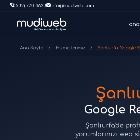
(532) 770 4623
info@mudiweb.com
ana
Ana Sayfa
/
Hizmetlerimiz
/
Şanlıurfa Google Y
Şanlı
Google R
Şanlıurfa'de pro
yorumlarınızı web si