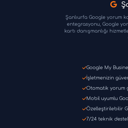
Şa
Şanlıurfa Google yorum ka
entegrasyonu, Google yo
kartı danışmanlığı hizmetl
Google My Busine
İşletmenizin güveni
Otomatik yorum 
Mobil uyumlu Goo
Özelleştirilebili
7/24 teknik deste