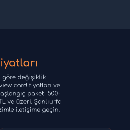
iyatları
 göre değişiklik
iew card fiyatları ve
aşlangıç paketi 500-
TL ve üzeri. Şanlıurfa
imle iletişime geçin.