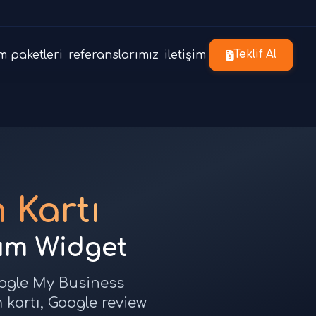
m paketleri
referanslarımız
iletişim
Teklif Al
 Kartı
um Widget
oogle My Business
 kartı, Google review