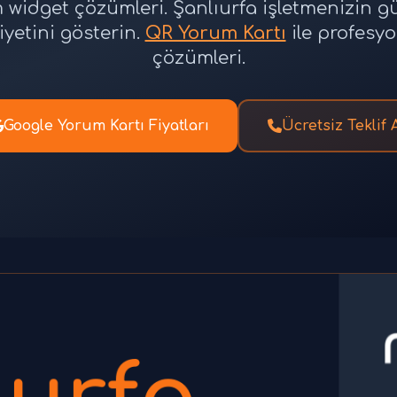
widget çözümleri. Şanlıurfa işletmenizin güve
etini gösterin.
QR Yorum Kartı
ile profesy
çözümleri.
Google Yorum Kartı Fiyatları
Ücretsiz Teklif 