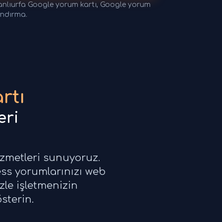
Şanlıurfa Google yorum kartı, Google yorum
andırma.
rtı
eri
izmetleri sunuyoruz.
ss yorumlarınızı web
zle işletmenizin
sterin.