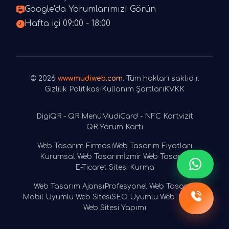
Google'da Yorumlarımızı Görün
Hafta içi 09:00 - 18:00
© 2026
www.mudiweb.com
. Tüm hakları saklıdır.
Gizlilik Politikası
Kullanım Şartları
KVKK
DigiQR - QR Menü
MudiCard - NFC Kartvizit
QR Yorum Kartı
Web Tasarım Firması
Web Tasarım Fiyatları
Kurumsal Web Tasarım
İzmir Web Tasarım
E-Ticaret Sitesi Kurma
Web Tasarım Ajansı
Profesyonel Web Tasarım
Mobil Uyumlu Web Sitesi
SEO Uyumlu Web Tasarım
Web Sitesi Yapımı