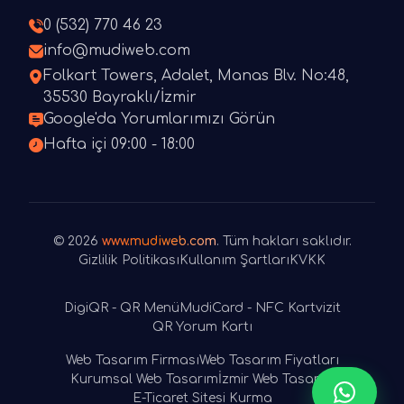
0 (532) 770 46 23
info@mudiweb.com
Folkart Towers, Adalet, Manas Blv. No:48,
35530 Bayraklı/İzmir
Google'da Yorumlarımızı Görün
Hafta içi 09:00 - 18:00
© 2026
www.mudiweb.com
. Tüm hakları saklıdır.
Gizlilik Politikası
Kullanım Şartları
KVKK
DigiQR - QR Menü
MudiCard - NFC Kartvizit
QR Yorum Kartı
Web Tasarım Firması
Web Tasarım Fiyatları
Kurumsal Web Tasarım
İzmir Web Tasarım
E-Ticaret Sitesi Kurma