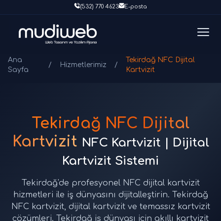
(532) 770 4623
E-posta
Ana
Tekirdağ NFC Dijital
/
Hizmetlerimiz
/
Sayfa
Kartvizit
Tekirdağ NFC Dijital
Kartvizit
NFC Kartvizit | Dijital
Kartvizit Sistemi
Tekirdağ'de profesyonel NFC dijital kartvizit
hizmetleri ile iş dünyasını dijitalleştirin. Tekirdağ
NFC kartvizit, dijital kartvizit ve temassız kartvizit
çözümleri. Tekirdağ iş dünyası için akıllı kartvizit