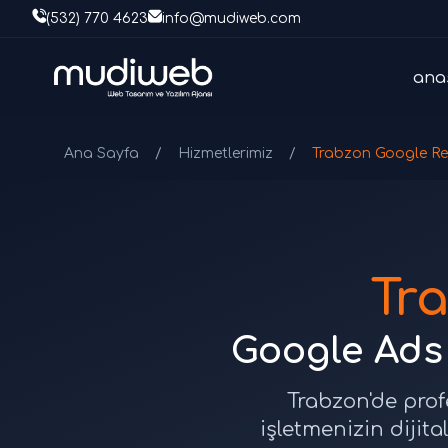
(532) 770 4623
info@mudiweb.com
ana
Ana Sayfa
/
Hizmetlerimiz
/
Trabzon Google Re
Tr
Google Ads 
Trabzon'de prof
işletmenizin dijit