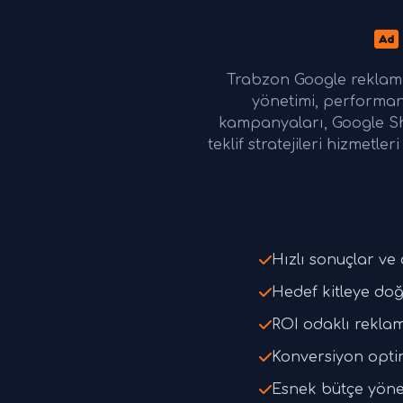
Trabzon Google reklam
yönetimi, performan
kampanyaları, Google Sh
teklif stratejileri hizmet
Hızlı sonuçlar v
Hedef kitleye do
ROI odaklı reklam 
Konversiyon opti
Esnek bütçe yöne