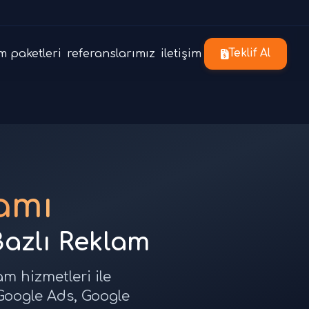
m paketleri
referanslarımız
iletişim
Teklif Al
amı
Bazlı Reklam
m hizmetleri ile
 Google Ads, Google