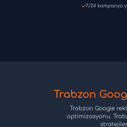
7/24 kampanya yö
Trabzon Googl
Trabzon Google rekl
optimizasyonu. Trab
stratejile