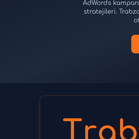
AdWords kampanya
stratejileri. Tra
o