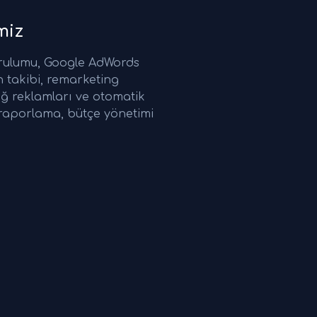
miz
rulumu, Google AdWords
 takibi, remarketing
ğ reklamları ve otomatik
ı raporlama, bütçe yönetimi