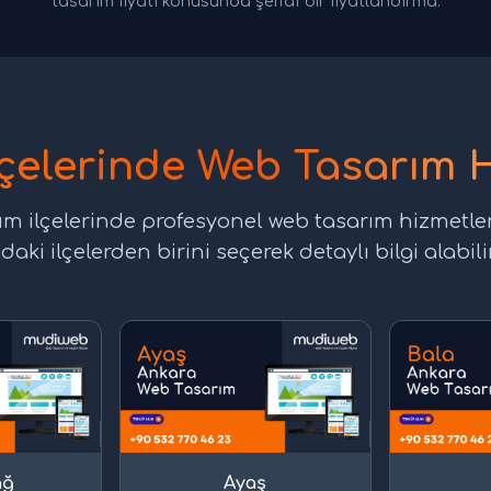
tasarım fiyatı konusunda şeffaf bir fiyatlandırma.
lçelerinde Web Tasarım H
üm ilçelerinde profesyonel web tasarım hizmetle
daki ilçelerden birini seçerek detaylı bilgi alabilir
ağ
Ayaş