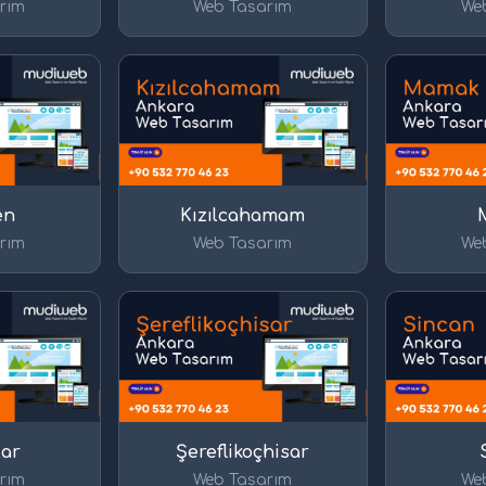
rım
Web Tasarım
We
en
Kızılcahamam
rım
Web Tasarım
We
lar
Şereflikoçhisar
rım
Web Tasarım
We