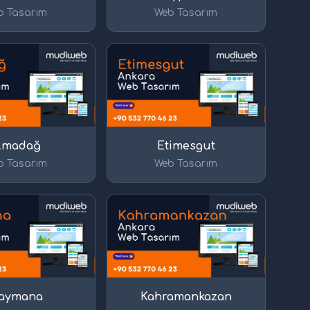
b Tasarım
Web Tasarım
lmadağ
Etimesgut
b Tasarım
Web Tasarım
aymana
Kahramankazan