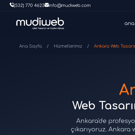
(532) 770 4623
info@mudiweb.com
ana
Ana Sayfa
/
Hizmetlerimiz
/
Ankara Web Tasar
A
Web Tasarım
Ankara'de profesyon
çıkarıyoruz. Ankara w