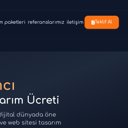
m paketleri
referanslarımız
iletişim
Teklif Al
cı
sarım Ücreti
 dijital dünyada öne
 ve web sitesi tasarım