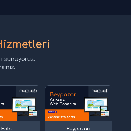
izmetleri
ri sunuyoruz.
siniz.
Bala
Beypazarı