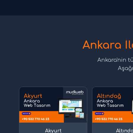
Ankara İ
Ankara'nin t
Aşağı
Akyurt
Altınd