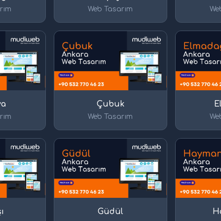
rım
Web Tasarım
We
ya
Çubuk
E
rım
Web Tasarım
We
ı
Güdül
H