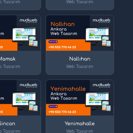
b Tasarım
Web Tasarım
Mamak
Nallıhan
b Tasarım
Web Tasarım
Sincan
Yenimahalle
b Tasarım
Web Tasarım