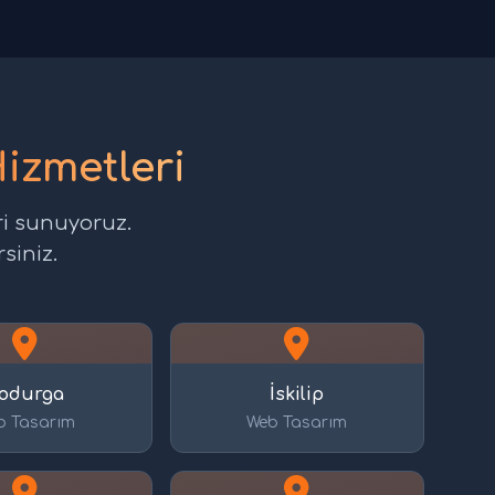
izmetleri
ri sunuyoruz.
siniz.
odurga
İskilip
b Tasarım
Web Tasarım