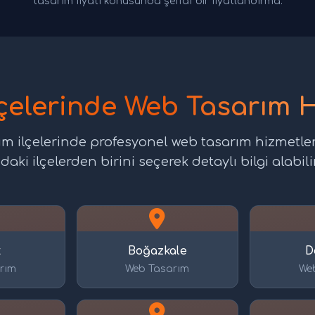
tasarım fiyatı konusunda şeffaf bir fiyatlandırma.
çelerinde Web Tasarım H
m ilçelerinde profesyonel web tasarım hizmetle
daki ilçelerden birini seçerek detaylı bilgi alabilir
t
Boğazkale
D
rım
Web Tasarım
We