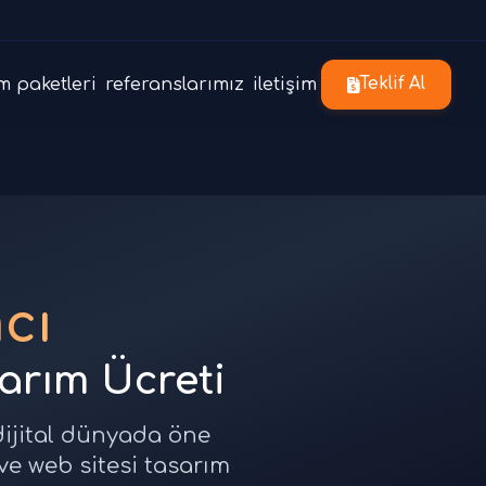
m paketleri
referanslarımız
iletişim
Teklif Al
cı
sarım Ücreti
dijital dünyada öne
ve web sitesi tasarım