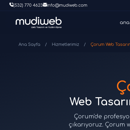
(532) 770 4623
info@mudiweb.com
ana
Ana Sayfa
/
Hizmetlerimiz
/
Çorum Web Tasarı
Ç
Web Tasarım
Çorum'de profesyon
çıkarıyoruz. Çorum w