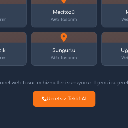
n
Mecitözü
rım
Web Tasarım
We
ık
Sungurlu
Uğ
rım
Web Tasarım
We
nel web tasarım hizmetleri sunuyoruz. İlçenizi seçerek d
Ücretsiz Teklif Al