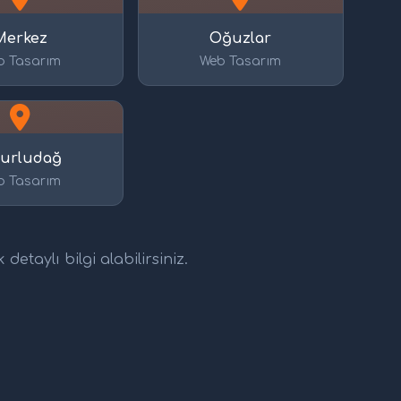
Merkez
Oğuzlar
b Tasarım
Web Tasarım
urludağ
b Tasarım
etaylı bilgi alabilirsiniz.