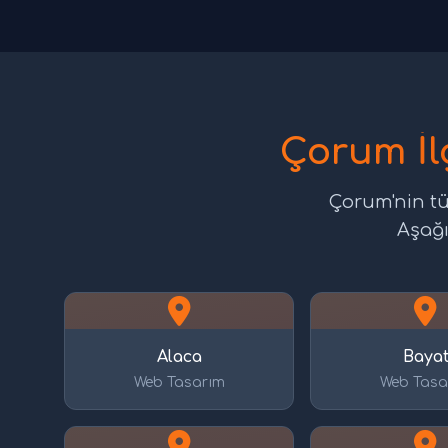
Çorum İl
Çorum'nin tü
Aşağı
Alaca
Baya
Web Tasarım
Web Tasa