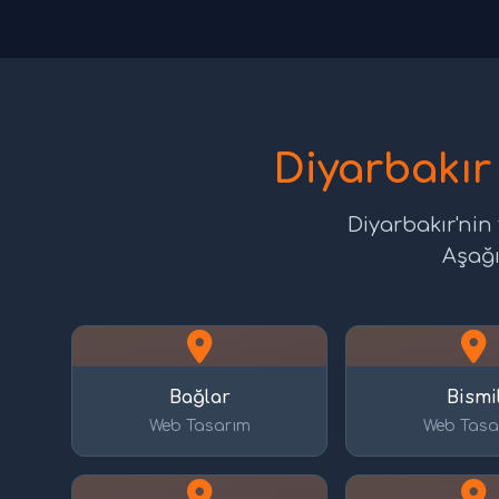
Diyarbakır
Diyarbakır'nin
Aşağı
Bağlar
Bismi
Web Tasarım
Web Tasa