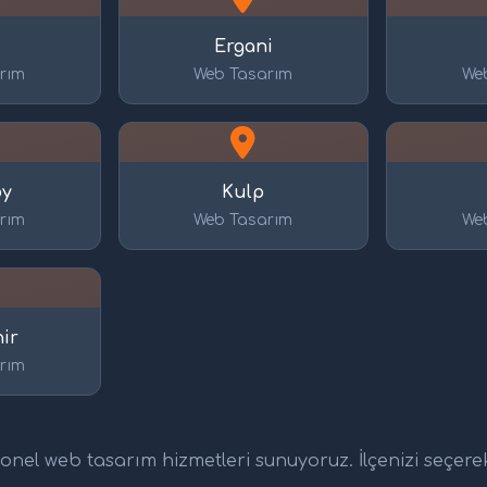
Ergani
rım
Web Tasarım
We
öy
Kulp
rım
Web Tasarım
We
ir
rım
nel web tasarım hizmetleri sunuyoruz. İlçenizi seçerek d