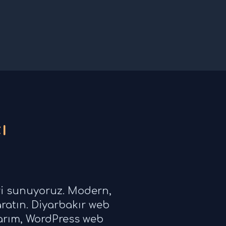
ı
eri sunuyoruz. Modern,
aratın. Diyarbakır web
sarım, WordPress web