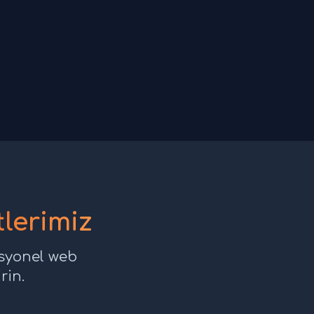
lerimiz
esyonel web
rin.