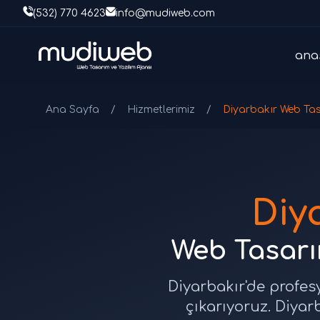
(532) 770 4623
info@mudiweb.com
ana
Ana Sayfa
/
Hizmetlerimiz
/
Diyarbakır Web Ta
Diy
Web Tasarım
Diyarbakır'de profes
çıkarıyoruz. Diyar