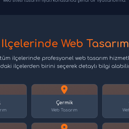
web sitesi tasarım fiyatı konusunda şeffaf bir fiyatlandırma.
 İlçelerinde Web Tasarım
 tüm ilçelerinde profesyonel web tasarım hizmet
daki ilçelerden birini seçerek detaylı bilgi alabilir
l
Çermik
rım
Web Tasarım
We