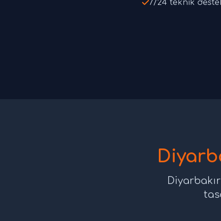
7/24 teknik deste
Diyarb
Diyarbakır
tas