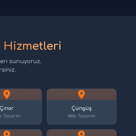
 Hizmetleri
leri sunuyoruz.
siniz.
Çınar
Çüngüş
b Tasarım
Web Tasarım