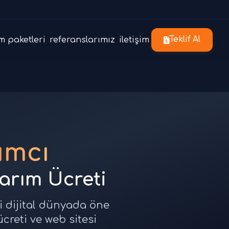
m paketleri
referanslarımız
iletişim
Teklif Al
ımcı
sarım Ücreti
i dijital dünyada öne
creti ve web sitesi