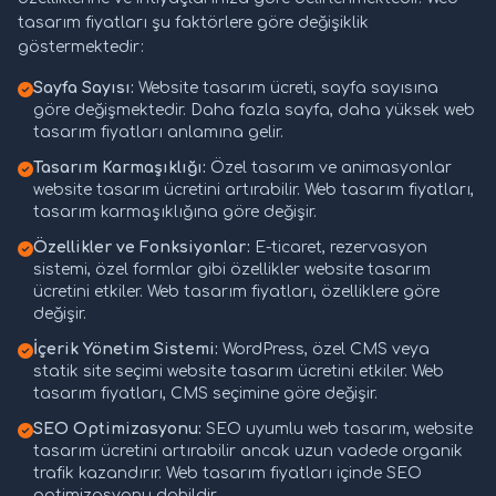
tasarım fiyatları şu faktörlere göre değişiklik
göstermektedir:
Sayfa Sayısı:
Website tasarım ücreti, sayfa sayısına
göre değişmektedir. Daha fazla sayfa, daha yüksek web
tasarım fiyatları anlamına gelir.
Tasarım Karmaşıklığı:
Özel tasarım ve animasyonlar
website tasarım ücretini artırabilir. Web tasarım fiyatları,
tasarım karmaşıklığına göre değişir.
Özellikler ve Fonksiyonlar:
E-ticaret, rezervasyon
sistemi, özel formlar gibi özellikler website tasarım
ücretini etkiler. Web tasarım fiyatları, özelliklere göre
değişir.
İçerik Yönetim Sistemi:
WordPress, özel CMS veya
statik site seçimi website tasarım ücretini etkiler. Web
tasarım fiyatları, CMS seçimine göre değişir.
SEO Optimizasyonu:
SEO uyumlu web tasarım, website
tasarım ücretini artırabilir ancak uzun vadede organik
trafik kazandırır. Web tasarım fiyatları içinde SEO
optimizasyonu dahildir.