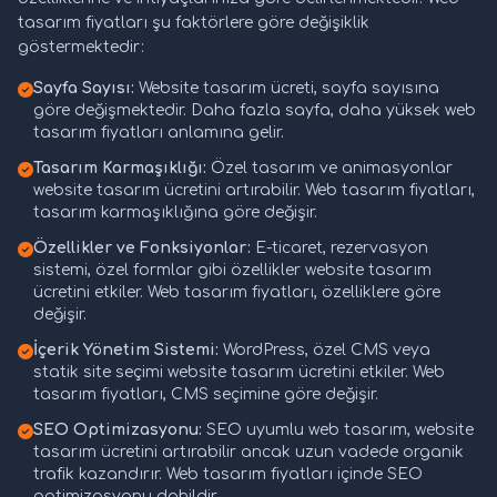
tasarım fiyatları şu faktörlere göre değişiklik
göstermektedir:
Sayfa Sayısı:
Website tasarım ücreti, sayfa sayısına
göre değişmektedir. Daha fazla sayfa, daha yüksek web
tasarım fiyatları anlamına gelir.
Tasarım Karmaşıklığı:
Özel tasarım ve animasyonlar
website tasarım ücretini artırabilir. Web tasarım fiyatları,
tasarım karmaşıklığına göre değişir.
Özellikler ve Fonksiyonlar:
E-ticaret, rezervasyon
sistemi, özel formlar gibi özellikler website tasarım
ücretini etkiler. Web tasarım fiyatları, özelliklere göre
değişir.
İçerik Yönetim Sistemi:
WordPress, özel CMS veya
statik site seçimi website tasarım ücretini etkiler. Web
tasarım fiyatları, CMS seçimine göre değişir.
SEO Optimizasyonu:
SEO uyumlu web tasarım, website
tasarım ücretini artırabilir ancak uzun vadede organik
trafik kazandırır. Web tasarım fiyatları içinde SEO
optimizasyonu dahildir.