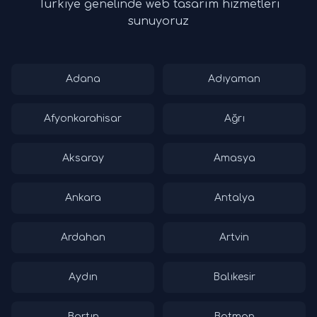
Türkiye genelinde web tasarım hizmetleri
sunuyoruz
Adana
Adıyaman
Afyonkarahisar
Ağrı
Aksaray
Amasya
Ankara
Antalya
Ardahan
Artvin
Aydın
Balıkesir
Bartın
Batman