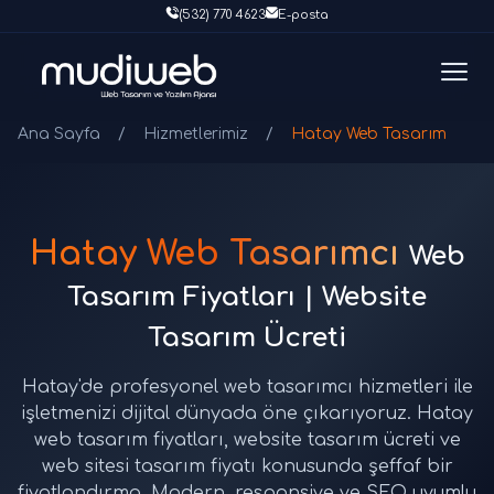
(532) 770 4623
E-posta
Ana Sayfa
/
Hizmetlerimiz
/
Hatay Web Tasarım
Hatay Web Tasarımcı
Web
Tasarım Fiyatları | Website
Tasarım Ücreti
Hatay'de profesyonel web tasarımcı hizmetleri ile
işletmenizi dijital dünyada öne çıkarıyoruz. Hatay
web tasarım fiyatları, website tasarım ücreti ve
web sitesi tasarım fiyatı konusunda şeffaf bir
fiyatlandırma. Modern, responsive ve SEO uyumlu