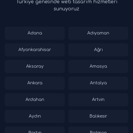
Türkiye genelinde web tasarım hizmetleri
sunuyoruz
Adana
Adıyaman
Afyonkarahisar
Ağrı
Aksaray
Amasya
Ankara
Antalya
Ardahan
Artvin
Aydın
Balıkesir
Bartın
Batman