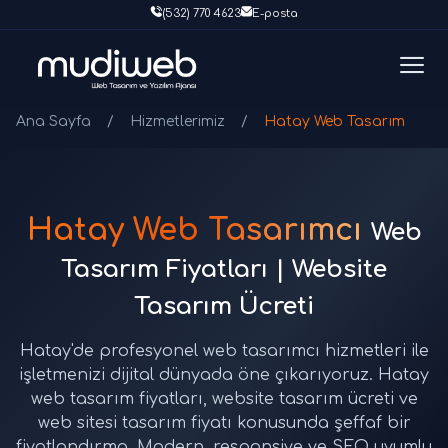
(532) 770 4623
E-posta
Ana Sayfa
/
Hizmetlerimiz
/
Hatay Web Tasarım
Hatay Web Tasarımcı
Web
Tasarım Fiyatları | Website
Tasarım Ücreti
Hatay'de profesyonel web tasarımcı hizmetleri ile
işletmenizi dijital dünyada öne çıkarıyoruz. Hatay
web tasarım fiyatları, website tasarım ücreti ve
web sitesi tasarım fiyatı konusunda şeffaf bir
fiyatlandırma. Modern, responsive ve SEO uyumlu