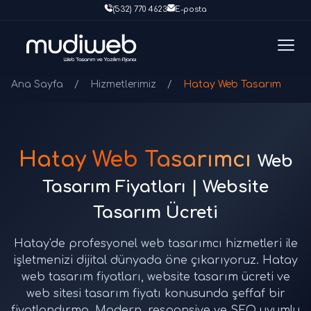
(532) 770 4623
E-posta
Ana Sayfa
/
Hizmetlerimiz
/
Hatay Web Tasarım
Hatay Web Tasarımcı
Web
Tasarım Fiyatları | Website
Tasarım Ücreti
Hatay'de profesyonel web tasarımcı hizmetleri ile
işletmenizi dijital dünyada öne çıkarıyoruz. Hatay
web tasarım fiyatları, website tasarım ücreti ve
web sitesi tasarım fiyatı konusunda şeffaf bir
fiyatlandırma. Modern, responsive ve SEO uyumlu