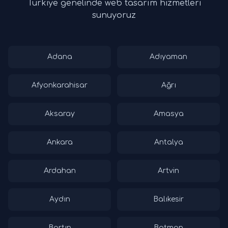
Türkiye genelinde web tasarım hizmetleri
sunuyoruz
Adana
Adıyaman
Afyonkarahisar
Ağrı
Aksaray
Amasya
Ankara
Antalya
Ardahan
Artvin
Aydın
Balıkesir
Bartın
Batman