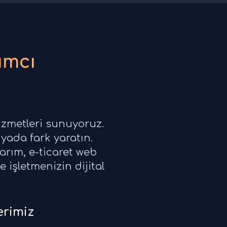
ımcı
izmetleri sunuyoruz.
yada fark yaratın.
rım, e-ticaret web
 işletmenizin dijital
rimiz