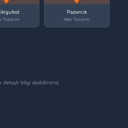
ikişubat
Pazarcık
b Tasarım
Web Tasarım
etaylı bilgi alabilirsiniz.