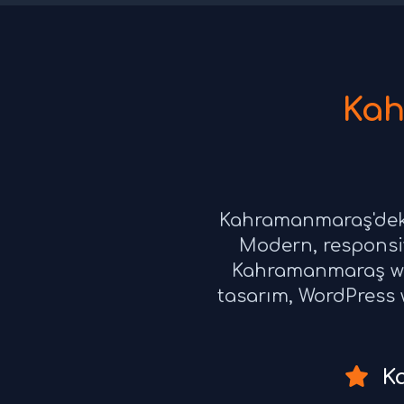
Kah
Kahramanmaraş'deki 
Modern, responsiv
Kahramanmaraş web
tasarım, WordPress w
Ka