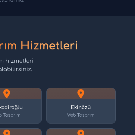
yatlandırma.
ım Hizmetleri
m hizmetleri
labilirsiniz.
kadiroğlu
Ekinözü
b Tasarım
Web Tasarım