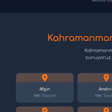
website tas
Kahramanmara
Kahramanmar
sunuyoruz. A
Afşin
Andırı
Web Tasarım
Web Tasa