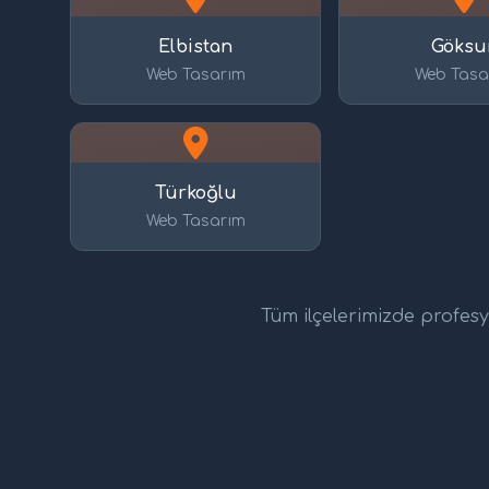
Elbistan
Göksu
Web Tasarım
Web Tasa
Türkoğlu
Web Tasarım
Tüm ilçelerimizde profesyo