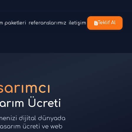
m paketleri
referanslarımız
iletişim
Teklif Al
arımcı
sarım Ücreti
menizi dijital dünyada
tasarım ücreti ve web