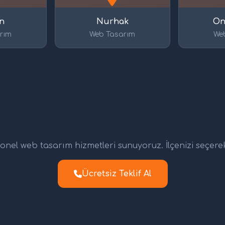
n
Nurhak
On
rım
Web Tasarım
We
nel web tasarım hizmetleri sunuyoruz. İlçenizi seçerek d
Ücretsiz Teklif Al