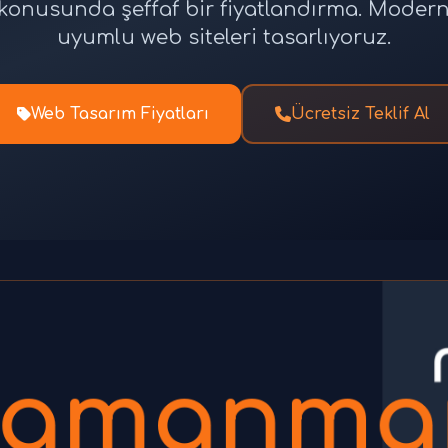
tı konusunda şeffaf bir fiyatlandırma. Moder
uyumlu web siteleri tasarlıyoruz.
Web Tasarım Fiyatları
Ücretsiz Teklif Al