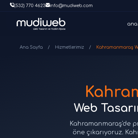
(532) 770 4623
info@mudiweb.com
ana
Ana Sayfa
/
Hizmetlerimiz
/
Kahramanmaraş W
Kahra
Web Tasarım
Kahramanmaraş'de prof
öne çıkarıyoruz. Kah