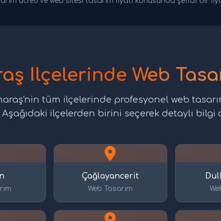
arım ücreti ve web sitesi tasarım fiyatı konusunda şeffaf bir fi
ş İlçelerinde Web Tasar
aş'nin tüm ilçelerinde profesyonel web tasarı
şağıdaki ilçelerden birini seçerek detaylı bilgi a
n
Çağlayancerit
Dul
rım
Web Tasarım
We